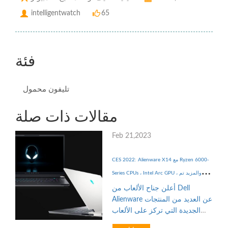
intelligentwatch
65
فئة
تليفون محمول
مقالات ذات صلة
Feb 21,2023
CES 2022: Alienware X14 مع Ryzen 6000-
Series CPUs ، Intel Arc GPU ، والمزيد تم
الإعلان عنه
أعلن جناح الألعاب من Dell
Alienware عن العديد من المنتجات
الجديدة التي تركز على الألعاب
خلال حدث CES 2022. يتضمن ذلك