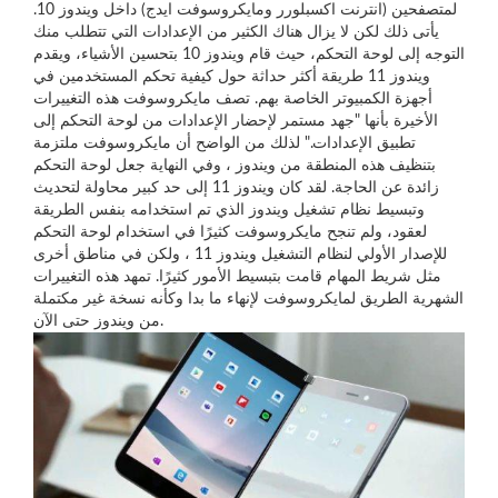
لمتصفحين (انترنت اكسبلورر ومايكروسوفت ايدج) داخل ويندوز 10.
يأتى ذلك لكن لا يزال هناك الكثير من الإعدادات التي تتطلب منك
التوجه إلى لوحة التحكم، حيث قام ويندوز 10 بتحسين الأشياء، ويقدم
ويندوز 11 طريقة أكثر حداثة حول كيفية تحكم المستخدمين في
أجهزة الكمبيوتر الخاصة بهم. تصف مايكروسوفت هذه التغييرات
الأخيرة بأنها "جهد مستمر لإحضار الإعدادات من لوحة التحكم إلى
تطبيق الإعدادات." لذلك من الواضح أن مايكروسوفت ملتزمة
بتنظيف هذه المنطقة من ويندوز ، وفي النهاية جعل لوحة التحكم
زائدة عن الحاجة. لقد كان ويندوز 11 إلى حد كبير محاولة لتحديث
وتبسيط نظام تشغيل ويندوز الذي تم استخدامه بنفس الطريقة
لعقود، ولم تنجح مايكروسوفت كثيرًا في استخدام لوحة التحكم
للإصدار الأولي لنظام التشغيل ويندوز 11 ، ولكن في مناطق أخرى
مثل شريط المهام قامت بتبسيط الأمور كثيرًا. تمهد هذه التغييرات
الشهرية الطريق لمايكروسوفت لإنهاء ما بدا وكأنه نسخة غير مكتملة
من ويندوز حتى الآن.