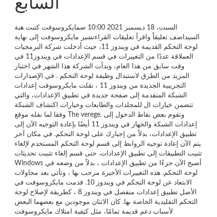
السابع
السبت، 18 ديسمبر 2021 10:00 صمايكروسوفت كتبت هبة
السيداضف تعليقاً واقرأ تعليقات القراءتشير مايكروسوفت إلى نهاية
لوحة التحكم القديمة في ويندوز 11، حيث أدخلت شركة البرمجيات
العملاقة عددًا من التغييرات في قسم الإعدادات في ويندوز11 في
وقت سابق من هذا العام، وبدأت الشركة هذا الشهر في اختبار
المزيد من الطرق لاستبدال وظيفة لوحة التحكم . في الإصدارات
التجريبية الجديدة من ويندوز 11 ، نقلت مايكروسوفت إعدادات
الشبكة المتقدمة إلى صفحة جديدة في تطبيق الإعدادات، والتي
تتضمن خيارات ال للمجلدات والطابعات وخيارات اكتشاف الشبكة
وفقا لما نقله موقع The verege. وتقوم بعض نقاط الدخول إلى
إعدادات الشبكة والجهاز في ويندوز 11 أيضًا بإعادة التوجيه الآن إلى
تطبيق الإعدادات، بدلاً من إجبارك على لوحة التحكم. في مكان آخر
يتم الآن إعادة توجيه الروابط إلى قسم لوحة التحكم المستخدم لإلغاء
تثبيت التطبيقات إلى تطبيق الإعدادات. حتى قسم إلغاء تثبيت تحديثات
Windows أصبح الآن جزءًا من تطبيق الإعدادات ، بدلاً من وضعه في
لوحة التحكم. هذه التغييرات الأخيرة مرحب بها ، وتأتي بعد محاولات
الابتعاد عن لوحة التحكم في ويندوز 10. قدمت مايكروسوفت في
الأصل تطبيق إعدادات منفصل في ويندوز 8 ، كطريقة لإصلاح لوحة
التحكم التقليدية الخاصة بها. كان الاثنان موجودين مع بعضهما البعض
لأسباب دعم قديمة تمامًا، مثل كيفية امتلاك مايكروسوفت