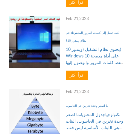
اقرأ أكثر
جهاز كمبيوتر محمولًا جديدًا فائق
النحافة مقاس 14 بوصة،
وإصدارات مطورة من أجهزة
Feb 21,2023
الكم...
كيف تصل إلى كلمات المرور المحفوظة في
نظام ويندوز 10؟
يحتوي نظام التشغيل (ويندوز 10)
Windows 10 على أداة مدمجة
لحفظ كلمات المرور والوصول إليها
بسهولة، حيث يحتفظ النظام فعليًا
اقرأ أكثر
بقائمة بكل كلمات المرور، ويتيح
لك الوصول إليها وقتما تشاء،
وتتضمن هذه القائمة ك...
Feb 21,2023
ما اصغر وحدة تخزين في الحاسوب
تكنولوجياجدول المحتوياتما اصغر
وحدة تخزين في الحاسوب، البتات
هي اللبنات الأساسية ليس فقط