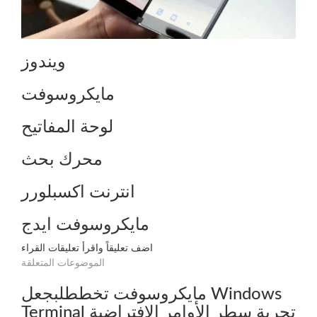
ويندوز
مايكروسوفت
لوحة المفاتيح
محرك بحث
انترنت اكسبلورر
مايكروسوفت ايدج
اضف تعليقاً واقرأ تعليقات القراء
الموضوعات المتعلقة
مايكروسوفت تخططلبجعل Windows
Terminal تجربة سطر الأوامر الافتراضية