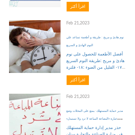
لتخزين البيانات، ولكن لجميع
اقرأ أكثر
أجهزة الكمبيوتر، حيث تعمل أجهزة
الكمبيوتر بأرقام ثنائية وتجمع بين 0
و 1 في أنماط لا...
Feb 21,2023
نوم هادئ و مريح : طريقة و أطعمة تساعد علي
النوم الهادئ و السريع
أفضل الأطعمة للحصول على نوم
هادئ و مريح :طريقة النوم السريع
:١٧- القليل من الضوء :١٨- فلترة
الهواء :١٩- مصنع الأكسجين :١٠
اقرأ أكثر
نباتات موصي بها لغرف النوم
للحصول على نوم هادئ و
مريحكثرة النوم :نوم هادئ و مر...
Feb 21,2023
مدير حماية المستهلك: يمنع على المحلات وضع
عبارة «البضاعة المباعة لا ترد ولا تستبدل»
التعليقات
حذر مدير إدارة حماية المستهلك
في وزارة الصناعة والتجارة سنان