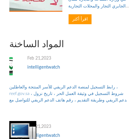
الجابري التجار والمحلات التجارية
من وضع عبارة «البضاعة المباعة لا
اقرأ أكثر
ترد ولا تستبدل»، واعتبارها مبدأ في
المعاملات التجارية مع الزبائن، إذ
إن م...
المواد الساخنة
Feb 21,2023
intelligentwatch
رابط التسجيل لمنصة الدعم الريفي للأسر المنتجة والعاطلين ،
reef.gov.sa ، شروط التسجيل في وثيقة العمل الحر ، تاريخ نزول
الدعم الريفي وطريقة التقديم ، رقم هاتف الدعم الريفي للتواصل مع
البرنامج ، والأوراق...
Feb 21,2023
intelligentwatch