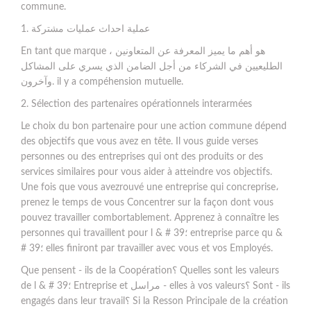
commune.
1. عملية احداث عمليات مشتركة
En tant que marque ، هو أهم ما يميز المعرفة عن المتعاونين
الطليعيين في الشركاء من أجل الضامن الذي يسري على المشاكل
وآخرون. il y a compéhension mutuelle.
2. Sélection des partenaires opérationnels interarmées
Le choix du bon partenaire pour une action commune dépend
des objectifs que vous avez en tête. Il vous guide verses
personnes ou des entreprises qui ont des produits or des
services similaires pour vous aider à atteindre vos objectifs.
Une fois que vous avezrouvé une entreprise qui concreprise،
prenez le temps de vous Concentrer sur la façon dont vous
pouvez travailler combortablement. Apprenez à connaître les
personnes qui travaillent pour l & # 39؛ entreprise parce qu &
# 39؛ elles finiront par travailler avec vous et vos Employés.
Que pensent - ils de la Coopération؟ Quelles sont les valeurs
de l & # 39؛ Entreprise et مراسل - elles à vos valeurs؟ Sont - ils
engagés dans leur travail؟ Si la Resson Principale de la création