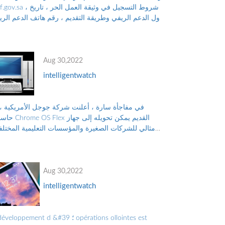
reef.gov.sa ، شروط التسجيل في وثيقة العمل
نزول الدعم الريفي وطريقة التقديم ، رقم هاتف الدعم الر
للتواصل مع البرنامج ، والأوراق...
Aug 30,2022
intelligentwatch
في مفاجأة سارة ، أعلنت شركة جوجل الأمريكية ، 
حاسوب Chrome OS Flex القديم 
مثالي للشركات الصغيرة والمؤسسات التعليمية المختلف
بدلاً من التخلص منه ، والتلوث البيئي الناجم عن الن...
Aug 30,2022
intelligentwatch
le développement d &#39 ؛ tions ollointes est