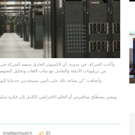
وأكدت الشركة، في مدونة، أن الكمبيوتر الخارق سيفيد الشركة في مج
من تريليونات الأمثلة والتعامل مع مئات اللغات وتحليل النصوص والصور ومقاطع الفيديو لتحديد ما إذا كان محتوى ما مؤذياً.
وأضافت: "لن يساعد ذلك على تأمين مستخدمي خدماتنا اليوم 
ويشير مصطلح ميتافيرس أو العالم الافتراضي الكامل إلى فكرة تمكين
intelligentwatch
85