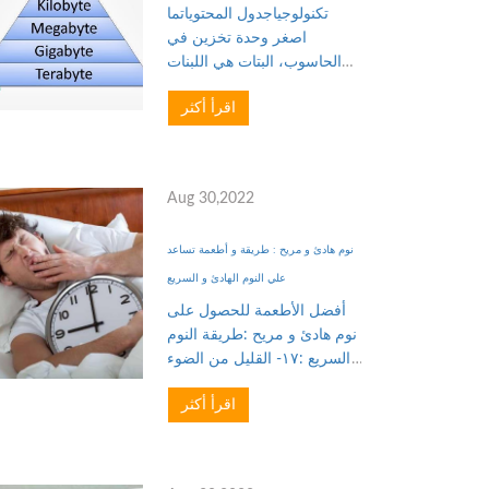
تكنولوجياجدول المحتوياتما
اصغر وحدة تخزين في
الحاسوب، البتات هي اللبنات
الأساسية ليس فقط لتخزين
اقرأ أكثر
البيانات، ولكن لجميع أجهزة
الكمبيوتر، حيث تعمل أجهزة
الكمبيوتر بأرقام ثنائية وتجمع
بين 0 و 1 في أنماط لا...
Aug 30,2022
نوم هادئ و مريح : طريقة و أطعمة تساعد
علي النوم الهادئ و السريع
أفضل الأطعمة للحصول على
نوم هادئ و مريح :طريقة النوم
السريع :١٧- القليل من الضوء
:١٨- فلترة الهواء :١٩- مصنع
اقرأ أكثر
الأكسجين :١٠ نباتات موصي بها
لغرف النوم للحصول على نوم
هادئ و مريحكثرة النوم :نوم
هادئ و مر...