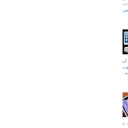
 الحر ، تاريخ
يفي
أن
يمكن تحويله إلى جهاز
ة ،
opéra