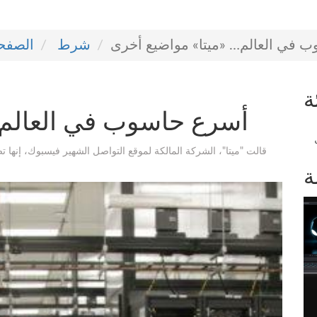
 في العالم… «ميتا» مواضيع أخرى
شرط
الصفحة
ة
أسرع حاسوب في العالم…
قالت "ميتا"، الشركة المالكة لموقع التواصل الشهير فيسبوك، إنها تص
ة