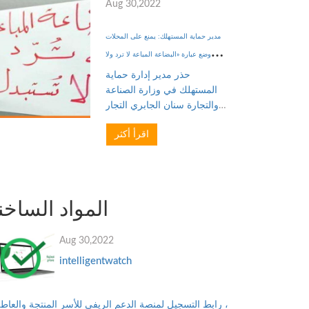
Aug 30,2022
مدير حماية المستهلك: يمنع على المحلات
وضع عبارة «البضاعة المباعة لا ترد ولا
تستبدل» التعليقات
حذر مدير إدارة حماية
المستهلك في وزارة الصناعة
والتجارة سنان الجابري التجار
والمحلات التجارية من وضع
اقرأ أكثر
عبارة «البضاعة المباعة لا ترد
ولا تستبدل»، واعتبارها مبدأ في
المعاملات التجارية مع الزبائن،
إذ إن م...
المواد الساخن
Aug 30,2022
intelligentwatch
رابط التسجيل لمنصة الدعم الريفي للأسر المنتجة والعاطلي