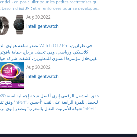
entiel ، en posiciulier pour les petites reetreprises qui
ont besoin d &#39 ؛ forcées pour se développer
croître.Les Grandes Entreprises doiv ...
Aug 30,2022
intelligentwatch
تصدر ساعة هواوي الذكية Watch GT2 Pro في ط
كلاسيكي ورياضي، وهي تحظى بزجاج حماية ياقوتي 
صفيريخلال مؤتمرها السنوي للمطورين، كشفت شركة هوا
Huawei عن ساعتها الذكية الجديدة 
Aug 30,2022
برو...
intelligentwatch
وفق تقرير “nPerf”، ليحصل للمرة الراب
شبكة للأنترنيت النقال بالمغرب”.وتصدر إنوي ترتيب “erf
برصيد 64375 نقطة. ووضع هذا الترتيب على...