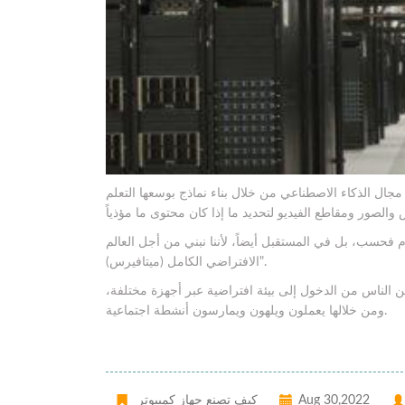
ال الذكاء الاصطناعي من خلال بناء نماذج بوسعها التعلم
فحسب، بل في المستقبل أيضاً، لأننا نبني من أجل العالم
الافتراضي الكامل (ميتافيرس)".
 الناس من الدخول إلى بيئة افتراضية عبر أجهزة مختلفة،
ومن خلالها يعملون ويلهون ويمارسون أنشطة اجتماعية.
Aug 30,2022
كيف تصنع جهاز كمبيوتر