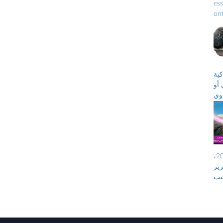
ess
être ren
et 
رازين،
أو
وي
“هواوي ووتش جي تي2
حقق المشغل الرقمي إنوي أفضل نتيجة إجمالية لسنة 2020،
عة على لقب “أحسن
nP”