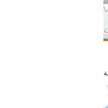
ة
ن ،