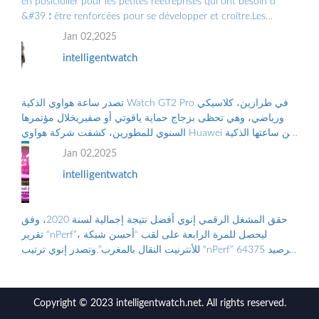
en posiciulier pour les petites reetreprises qui ont besoin d
&#39 ؛ être renforcées pour se développer et croître.Les
Grandes Entreprises doiv ...
Jan 02,2025
intelligentwatch
تصدر ساعة هواوي الذكية Watch GT2 Pro في طرازين، كلاسيكي
ورياضي، وهي تحظى بزجاج حماية ياقوتي أو صفيريخلال مؤتمرها
السنوي للمطورين، كشفت شركة هواوي Huawei عن ساعتها الذكية
الجديدة “هواوي ووتش جي تي2 برو...
Jan 02,2025
intelligentwatch
حقق المشغل الرقمي إنوي أفضل نتيجة إجمالية لسنة 2020، وفق
تقرير “nPerf”، ليحصل للمرة الرابعة على لقب “أحسن شبكة
للأنترنيت النقال بالمغرب”.وتصدر إنوي ترتيب “nPerf” برصيد 64375
نقطة. ووضع هذا الترتيب على...
Copyright © 2023 intelligentwatch.net. All rights reserved.