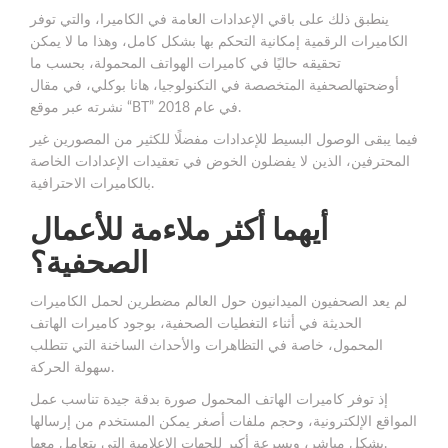
ينطبق ذلك على باقي الإعدادات العامة في الكاميرا، والتي توفر
الكاميرات الرقمية إمكانية التحكم بها بشكل كامل، وهذا ما لا يمكن
تحقيقه حاليًا في كاميرات الهواتف المحمولة، بحسب ما
أوضحتهالصحفية المتخصصة في التكنولوجيا، هانا بوكلي، في مقال
نشرته عبر موقع “BT” في عام 2018.
فيما يبقى الوصول البسيط للإعدادات مفضلًا للكثير من المصورين غير
المحترفين، الذين لا يفضلون الخوض في تعقيدات الإعدادات الخاصة
بالكاميرات الاحترافية.
أيهما أكثر ملاءمة للأعمال
الصحفية؟
لم يعد الصحفيون الميدانيون حول العالم مضطرين لحمل الكاميرات
الحديثة في أثناء التغطيات الصحفية، بوجود كاميرات الهاتف
المحمول، خاصة في التظاهرات والأحداث الساخنة التي تتطلب
سهولة الحركة.
إذ توفر كاميرات الهاتف المحمول صورة بدقة جيدة تناسب عمل
المواقع الإلكترونية، وحجم ملفات أصغر يمكن المستخدم من إرسالها
بشكل مباشر، وبسرعة أكبر للجهات الإعلامية التي يتعامل معها.