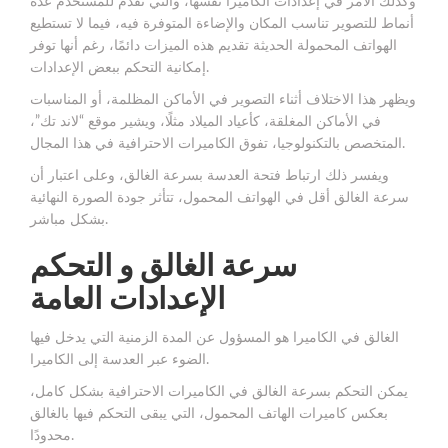
وكذلك الأمر في إعدادات الكاميرا نفسها، والتي تقدم للمستخدم عدة
أنماط للتصوير تناسب المكان والإضاءة المتوفرة فيه، فيما لا تستطيع
الهواتف المحمولة الحديثة تقديم هذه الميزات دائمًا، رغم أنها توفر
إمكانية التحكم ببعض الإعدادات.
ويظهر هذا الاختلاف أثناء التصوير في الأماكن المظلمة، أو المناسبات
في الأماكن المغلقة، كأعياد الميلاد مثلًا، ويشير موقع “لاند تك”،
المتخصص بالتكنولوجيا، تفوق الكاميرات الاحترافية في هذا المجال.
ويفسر ذلك ارتباط فتحة العدسة بسرعة الغالق، وعلى اعتبار أن
سرعة الغالق أقل في الهواتف المحمول، تتأثر جودة الصورة النهائية
بشكل مباشر.
سرعة الغالق و التحكم
الإعدادات العامة
الغالق في الكاميرا هو المسؤول عن المدة الزمنية التي يدخل فيها
الضوء عبر العدسة إلى الكاميرا.
يمكن التحكم بسرعة الغالق في الكاميرات الاحترافية بشكل كامل،
بعكس كاميرات الهاتف المحمول، التي يبقى التحكم فيها بالغالق
محدودًا.