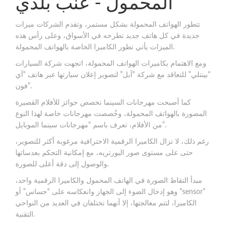
المحمول - عنب بلدي
تتطور الهواتف المحمولة بشكل مستمر، وتقدم الشركات ميزات
جديدة في كل هاتف جديد تطرحه في الأسواق، وعلى رأس هذه
الميزات يأتي تطور الكاميرا الخاصة بالهواتف المحمولة.
ومع الاهتمام بكاميرات الهواتف المحمولة، اتجهت شركة السيارات
“بينتلي” للتعاقد مع شركة “آبل” لتصوير إعلان سيارتها عبر هاتف “آي
فون”.
كما أصبحت مهرجانات السينما تخصص جوائز للأفلام القصيرة
المصورة بالهواتف المحمولة، وخُصصت مهرجانات خاصة لهذا النوع
من الأفلام، تعرف باسم “مهرجانات سينما الموبايل”.
رغم ذلك، لا تزال الكاميرا الرقمية الاحترافية مرغوبة أكثر للتصوير،
حتى على مستوى صور البورتريه، مع إمكانية التحكم بعدساتها
والوصول إلى دقة أعلى للصورة.
مبدأ التقاط الصورة في الهاتف المحمول والكاميرا الرقمية واحد،
وهو إدخال الضوء إلى الجهاز وانعكاسه على “حساس” أو “sensor”
الكاميرا، لتتم معالجتها، إلا أنهما تختلفان في العديد من النواحي
التقنية.