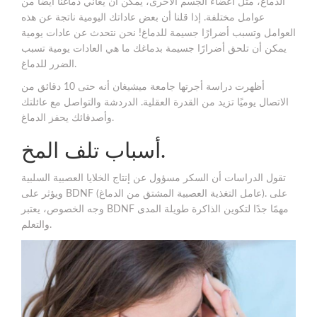
الدماغ، مثل أعضاء الجسم الأخرى، يمكن أن يعاني دماغنا أيضًا من
عوامل مختلفة. إذا قلنا أن بعض عاداتك اليومية ناتجة عن هذه
العوامل وتسبب أضرارًا جسيمة للدماغ! نحن نتحدث عن عادات يومية
يمكن أن تلحق أضرارًا جسيمة بدماغك ما هي العادات يومية تسبب
الضرر للدماغ.
أظهرت دراسة أجرتها جامعة ميشيغان أنه حتى 10 دقائق من
الاتصال يوميًا تزيد من القدرة العقلية. الدردشة والتواصل مع عائلتك
وأصدقائك يحفز الدماغ.
أسباب تلف المخ.
تقول الدراسات أن السكر مسؤول عن إنتاج الخلايا العصبية السلبية
ويؤثر على BDNF (عامل التغذية العصبية المشتق من الدماغ). على
وجه الخصوص، يعتبر BDNF مهمًا جدًا لتكوين الذاكرة طويلة المدى
والتعلم.