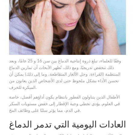
وفقًا للعلماء، تبلغ ذروة إنتاجية الدماغ بين سن 16 و 25 عامًا، وبعد
ذلك تنخفض تدريجيًا. ومع ذلك، تُظهر الأبحاث أن تمارين الدماغ
المنتظمة (القراءة، وحل الألغاز المتقاطعة، وما إلى ذلك) يمكن أن
تحسن الأداء بشكل ملحوظ حتى لدى الأشخاص الذين يعانون من
المبكرة للخرف.
الأطفال الذين يتناولون الفطور بانتظام يكون أداؤهم أفضل، خاصة
في العلوم. يؤدي تخطي وجبة الإفطار إلى خفض مستويات السكر
في الدم، مما يؤثر سلبًا على وظائف المخ.
العادات اليومية التي تدمر الدماغ