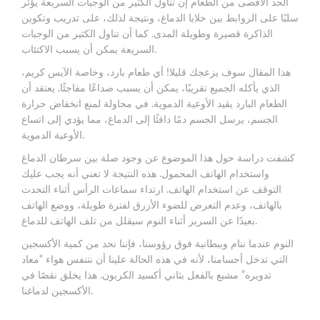
الحد الأقصى من الطعام إن تناول الكثير من الوجبات السريعة يؤثر
سلبًا على الروابط بين خلايا الدماغ، ونتيجة لذلك، على تدريب وتكوين
الذاكرة قصيرة وطويلة المدى. كما أن تناول الكثير من الوجبات
السريعة يمكن أن يسبب الاكتئاب.
هذا المقال سوف يزعجك قليلا! أي طعام بارد، وخاصة الآيس كريم،
الذي يأكله الجميع تقريبًا، يمكن أن يسبب صداعًا مفاجئًا. يعتقد أن
الطعام البارد يقيد الأوعية الدموية. في محاولة لمنع انخفاض حرارة
الجسم، يرسل الجسم دمًا دافئًا إلى الدماغ، مما يؤدي إلى اتساع
الأوعية الدموية.
كشفت دراسة حول هذا الموضوع عن وجود صلة بين سرطان الدماغ
واستخدام الهاتف المحمول. هذه النتيجة لا تعني أنه يجب عليك
التوقف عن استخدام الهاتف. ارتداء سماعات الرأس أثناء التحدث
بالهاتف، وعدم التعرض للضوء الأزرق لفترة طويلة، ووضع الهاتف
بعيدًا عن السرير أثناء النوم سيقلل من تلف الهاتف للدماغ.
النوم عندما ننام وببطانية فوق رؤوسنا، فإننا نحد من كمية الأكسجين
التي تدخل أجسامنا، لأنه في هذه الحالة علينا أن نتنفس هواء “معاد
تدويره” مشبع بالفعل بثاني أكسيد الكربون. هذا يخلق نقصًا في
الأكسجين لدماغنا.