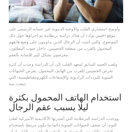
وأوضح استشاري القلب والأوعية الدموية عبر حسابه الرسمي على
موقع «فيس بوك» أن هناك دراسة بريطانية تم إجراؤها حول ذلك
الموضوع، والتي أثبتت أن الرجال الذين يداومون على وضع هاتفهم
المحمول بالقرب من منطقة الخصيتين، داخل جيوب البنطلون،
معرضون بشكل كبير للإصابة بالعقم.
ولفت العميد السابق لمعهد القلب إلى أن الدراسة وجدت أن كثرة
تعرض الخصيتين للقرب من الهاتف المحمول، يعرض الحيوانات
المنوية للترددات الراديوية والإشعاعات الكهرومغناطيسية، التي
تنبعث منه.
استخدام الهاتف المحمول بكثرة
ليلا يسبب عقم الرجال
ووجدت الدراسة البريطانية التي أصدرتها الأكاديمية الأميركية لطب
النوم، أن ضعف الحيوانات المنوية دائما ما يكون مرتبط باستخدام
الهاتف والكمبيوتر المحمول في الوقت المتأخر من الليل، إذ أن