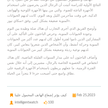
النتائج الأولية للدراسة أثبتت أن الرجال الذين يحرصون على استخدام
الأجهزة الباعثة للضوء، والتي من بينها الأجهزة اللوحية والهواتف
الذكية، في وقت متأخرمن الليل وبعد النوم، كانت لديهم الحيوانات
المنوية ضعيفة بشكل كبير، وفق «سكاي نيوز».
وأوضح الفريق الذي أجرى التجارب أن هناك صلة وطيدة بين النوم
وجودة الحيوانات المنوية، وحرص الباحثون على التأكيد على أن
المشاركين الذين ناموا لفترة أطول كان لديهم عدد أكبر من الحيوانات
المنوية وحركة أنشط، وأن الأشخاص الذين شعروا بنعاس كبير، كان
لديهم نوعية رديئة وضعيفة بشكل كبير من الحيوانات المنوية.
وأضاف الباحثون أنه على مدار السنوات القليلة الماضية، كان هناك
انخفاض في الخصوبة الخاصة بالرجال، مشيرين إلى أنه خلال نفس
الفترة الزمنية، ما جعلهم يربطون باستخدام الأجهزة الرقمية على
نطاق واسع حتى أصبحت جزءا لا يتجزأ من الحياة.
Feb 25,2023
كيف يؤثر إشعاع الهاتف المحمول علينا
intelligentwatch
100