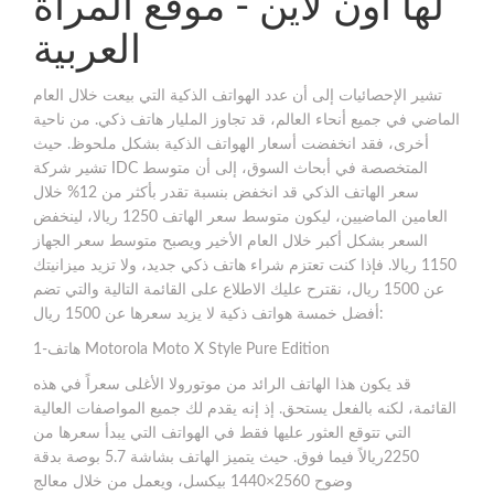
لها أون لاين - موقع المرأة
العربية
تشير الإحصائيات إلى أن عدد الهواتف الذكية التي بيعت خلال العام
الماضي في جميع أنحاء العالم، قد تجاوز المليار هاتف ذكي. من ناحية
أخرى، فقد انخفضت أسعار الهواتف الذكية بشكل ملحوظ. حيث
تشير شركة IDC المتخصصة في أبحاث السوق، إلى أن متوسط
سعر الهاتف الذكي قد انخفض بنسبة تقدر بأكثر من 12% خلال
العامين الماضيين، ليكون متوسط سعر الهاتف 1250 ريالا، لينخفض
السعر بشكل أكبر خلال العام الأخير ويصبح متوسط سعر الجهاز
1150 ريالا. فإذا كنت تعتزم شراء هاتف ذكي جديد، ولا تزيد ميزانيتك
عن 1500 ريال، نقترح عليك الاطلاع على القائمة التالية والتي تضم
أفضل خمسة هواتف ذكية لا يزيد سعرها عن 1500 ريال:
1-هاتف Motorola Moto X Style Pure Edition
قد يكون هذا الهاتف الرائد من موتورولا الأغلى سعراً في هذه
القائمة، لكنه بالفعل يستحق. إذ إنه يقدم لك جميع المواصفات العالية
التي تتوقع العثور عليها فقط في الهواتف التي يبدأ سعرها من
2250ريالاً فيما فوق. حيث يتميز الهاتف بشاشة 5.7 بوصة بدقة
وضوح 2560×1440 بيكسل، ويعمل من خلال معالج