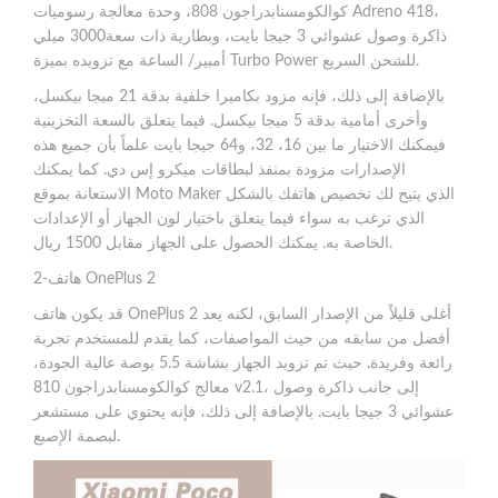
كوالكومسنابدراجون 808، وحدة معالجة رسوميات Adreno 418،
ذاكرة وصول عشوائي 3 جيجا بايت، وبطارية ذات سعة3000 ميلي
أمبير/ الساعة مع تزويده بميزة Turbo Power للشحن السريع.
بالإضافة إلى ذلك، فإنه مزود بكاميرا خلفية بدقة 21 ميجا بيكسل،
وأخرى أمامية بدقة 5 ميجا بيكسل. فيما يتعلق بالسعة التخزينية
فيمكنك الاختيار ما بين 16، 32، و64 جيجا بايت علماً بأن جميع هذه
الإصدارات مزودة بمنفذ لبطاقات ميكرو إس دي. كما يمكنك
الاستعانة بموقع Moto Maker الذي يتيح لك تخصيص هاتفك بالشكل
الذي ترغب به سواء فيما يتعلق باختيار لون الجهاز أو الإعدادات
الخاصة به. يمكنك الحصول على الجهاز مقابل 1500 ريال.
2-هاتف OnePlus 2
قد يكون هاتف OnePlus 2 أغلى قليلاً من الإصدار السابق، لكنه يعد
أفضل من سابقه من حيث المواصفات، كما يقدم للمستخدم تجربة
رائعة وفريدة. حيث تم تزويد الجهاز بشاشة 5.5 بوصة عالية الجودة،
معالج كوالكومسنابدراجون 810 v2.1، إلى جانب ذاكرة وصول
عشوائي 3 جيجا بايت. بالإضافة إلى ذلك، فإنه يحتوي على مستشعر
لبصمة الإصبع.