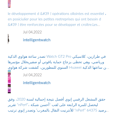
le développement d &#39 ؛ opérations ollointes est essentiel ،
en posiciulier pour les petites reetreprises qui ont besoin d
&#39 ؛ être renforcées pour se développer et croître.Les
Grandes Entreprises doiv ...
Jul 04,2022
intelligentwatch
تصدر ساعة هواوي الذكية Watch GT2 Pro في طرازين، كلاسيكي
ورياضي، وهي تحظى بزجاج حماية ياقوتي أو صفيريخلال مؤتمرها
السنوي للمطورين، كشفت شركة هواوي Huawei عن ساعتها الذكية
الجديدة “هواوي ووتش جي تي2 برو...
Jul 04,2022
intelligentwatch
حقق المشغل الرقمي إنوي أفضل نتيجة إجمالية لسنة 2020، وفق
تقرير “nPerf”، ليحصل للمرة الرابعة على لقب “أحسن شبكة
للأنترنيت النقال بالمغرب”.وتصدر إنوي ترتيب “nPerf” برصيد 64375
نقطة. ووضع هذا الترتيب على...