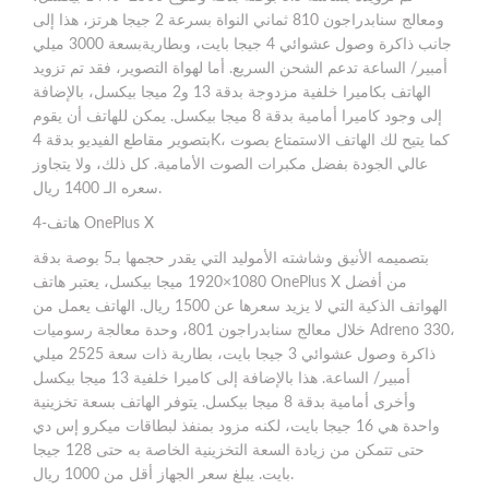
ومعالج سنابدراجون 810 ثماني النواة بسرعة 2 جيجا هرتز، هذا إلى
جانب ذاكرة وصول عشوائي 4 جيجا بايت، وبطاريةبسعة 3000 ميلي
أمبير/ الساعة تدعم الشحن السريع. أما لهواة التصوير، فقد تم تزويد
الهاتف بكاميرا خلفية مزدوجة بدقة 13 و2 ميجا بيكسل، بالإضافة
إلى وجود كاميرا أمامية بدقة 8 ميجا بيكسل. يمكن للهاتف أن يقوم
بتصوير مقاطع الفيديو بدقة 4K، كما يتيح لك الهاتف الاستمتاع بصوت
عالي الجودة بفضل مكبرات الصوت الأمامية. كل ذلك، ولا يتجاوز
سعره الـ 1400 ريال.
4-هاتف OnePlus X
بتصميمه الأنيق وشاشته الأموليد التي يقدر حجمها بـ5 بوصة بدقة
1080×1920 ميجا بيكسل، يعتبر هاتف OnePlus X من أفضل
الهواتف الذكية التي لا يزيد سعرها عن 1500 ريال. الهاتف يعمل من
خلال معالج سنابدراجون 801، وحدة معالجة رسوميات Adreno 330،
ذاكرة وصول عشوائي 3 جيجا بايت، بطارية ذات سعة 2525 ميلي
أمبير/ الساعة. هذا بالإضافة إلى كاميرا خلفية 13 ميجا بيكسل
وأخرى أمامية بدقة 8 ميجا بيكسل. يتوفر الهاتف بسعة تخزينية
واحدة هي 16 جيجا بايت، لكنه مزود بمنفذ لبطاقات ميكرو إس دي
حتى تتمكن من زيادة السعة التخزينية الخاصة به حتى 128 جيجا
بايت. يبلغ سعر الجهاز أقل من 1000 ريال.