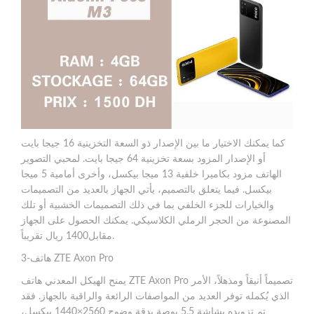
كما يمكنك الاختيار ما بين الإصدار ذو السعة التخزينية 16 جيجا بايت
أو الإصدار المزود بسعة تخزينية 64 جيجا بايت. لمحبي التصوير
الهاتف مزود بكاميرا خلفية 13 ميجا بيكسل، وأخرى أمامية 5 ميجا
بيكسل. فيما يتعلق بالتصميم، يأتي الجهاز بالعديد من التصميمات
والخيارات للجزء الخلفي بما في ذلك التصميمات الخشبية أو تلك
المصنوعة من الحجر الرملي الكلاسيكي. يمكنك الحصول على الجهاز
مقابل1400 ريال تقريباً.
3-هاتف ZTE Axon Pro
يمنح الهيكل المعدني هاتف ZTE Axon Pro تصميماً أنيقاً ومذهلاً، الأمر
الذي يُكمله توفر العديد من المواصفات الرائعة والراقية بالجهاز. فقد
تم تزويده بشاشة 5.5 بوصة بدقة وضوح 2560×1440 بيكسل،