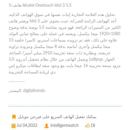
5-هاتف Alcatel Onetouch Idol 3 5.5
تحاول هذه العلامة التجارية إثبات نفسها في سوق الهواتف الذكية.
ويعتبر هاتف Idol 3 أحد الهواتف الرائدة للشركة. حيث يحتوي على
الكثير من المميزات الرائعة. فهو مزود بشاشة 5.5 بوصة بدقة وضوح
1080×1920 ميجا بيكسل، ويعتمد في عمله على معالج ثماني النواة.
علاوة على ذلك، فقد تم تزويده بسماعات استريو، كاميرا خلفية 13
ميجا بيكسل وأخرى أمامية بدقة 8 ميجا بيكسل ومزودة بزاوية
عريضة، وبطارية ذات سعة تخزينية 2910 ميلي أمبير/ الساعة.
ويعمل الهاتف من خلال نظام تشغيل أندرويد 5.0 Lollipop. الجهاز
مزود بسعة تخزينية 16 جيجا بايت مع وجود منفذ لبطاقات ميكرو إس
دي لزيادة المساحة التخزينية.
-----------
المصدر: digitaltrends
يمكنك تفعيل الهاتف السريع على فيرجن موبايل
Jul 04,2022
intelligentwatch
18