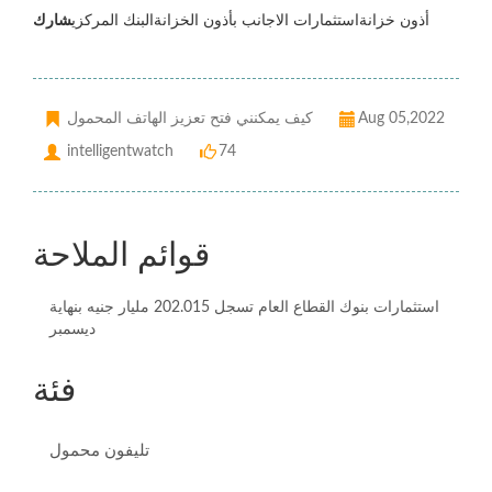
أذون خزانةاستثمارات الاجانب بأذون الخزانةالبنك المركزي
شارك
Aug 05,2022
كيف يمكنني فتح تعزيز الهاتف المحمول
intelligentwatch
74
قوائم الملاحة
استثمارات بنوك القطاع العام تسجل 202.015 مليار جنيه بنهاية
ديسمبر
فئة
تليفون محمول