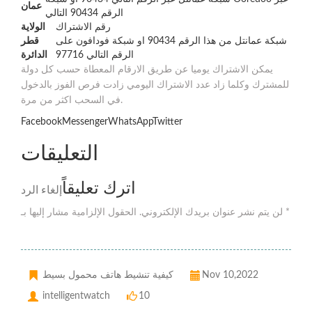
عمان
الرقم 90434 التالي
رقم الاشتراك
الولاية
شبكة عمانتل من هذا الرقم 90434 او شبكة فودافون على
قطر
الرقم التالي 97716
الدائرة
يمكن الاشتراك يوميا عن طريق الارقام المعطاة حسب كل دولة
للمشترك وكلما زاد عدد الاشتراك اليومي زادت فرص الفوز بالدخول
في السحب اكثر من مرة.
FacebookMessengerWhatsAppTwitter
التعليقات
اترك تعليقاً
إلغاء الرد
لن يتم نشر عنوان بريدك الإلكتروني. الحقول الإلزامية مشار إليها بـ *
Nov 10,2022
كيفية تنشيط هاتف محمول بسيط
intelligentwatch
10