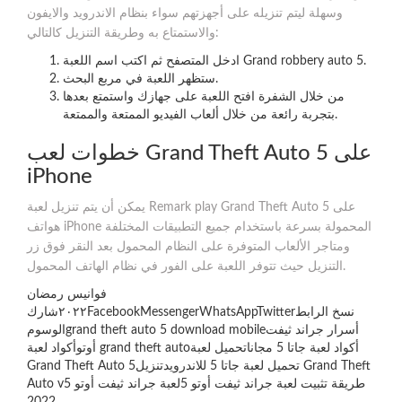
وسهلة ليتم تنزيله على أجهزتهم سواء بنظام الاندرويد والايفون
والاستمتاع به وطريقة التنزيل كالتالي:
ادخل المتصفح ثم اكتب اسم اللعبة Grand robbery auto 5.
ستظهر اللعبة في مربع البحث.
من خلال الشفرة افتح اللعبة على جهازك واستمتع بعدها
بتجربة رائعة من خلال ألعاب الفيديو الممتعة والممتعة.
خطوات لعب Grand Theft Auto 5 على
iPhone
يمكن أن يتم تنزيل لعبة Remark play Grand Theft Auto 5 على
هواتف iPhone المحمولة بسرعة باستخدام جميع التطبيقات المختلفة
ومتاجر الألعاب المتوفرة على النظام المحمول بعد النقر فوق زر
التنزيل حيث تتوفر اللعبة على الفور في نظام الهاتف المحمول.
فوانيس رمضان
٢٠٢٢شاركFacebookMessengerWhatsAppTwitterنسخ الرابط
الوسومgrand theft auto 5 download mobileأسرار جراند ثيفت
أوتوأكواد لعبة grand theft autoأكواد لعبة جاتا 5 مجاناتحميل لعبة
Grand Theft Auto 5تحميل لعبة جاتا 5 للاندرويدتنزيل Grand Theft
Auto vطريقة تثبيت لعبة جراند ثيفت أوتو 5لعبة جراند ثيفت أوتو 5