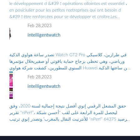
le développement d &#39 ؛ opérations ollointes est essentiel ،
en posiciulier pour les petites reetreprises qui ont besoin d
&#39 ؛ être renforcées pour se développer et croître.Les
Grandes Entreprises doiv ...
Feb 28,2023
intelligentwatch
تصدر ساعة هواوي الذكية Watch GT2 Pro في طرازين، كلاسيكي
ورياضي، وهي تحظى بزجاج حماية ياقوتي أو صفيريخلال مؤتمرها
السنوي للمطورين، كشفت شركة هواوي Huawei عن ساعتها الذكية
الجديدة “هواوي ووتش جي تي2 برو...
Feb 28,2023
intelligentwatch
حقق المشغل الرقمي إنوي أفضل نتيجة إجمالية لسنة 2020، وفق
تقرير “nPerf”، ليحصل للمرة الرابعة على لقب “أحسن شبكة
للأنترنيت النقال بالمغرب”.وتصدر إنوي ترتيب “nPerf” برصيد 64375
نقطة. ووضع هذا الترتيب على...