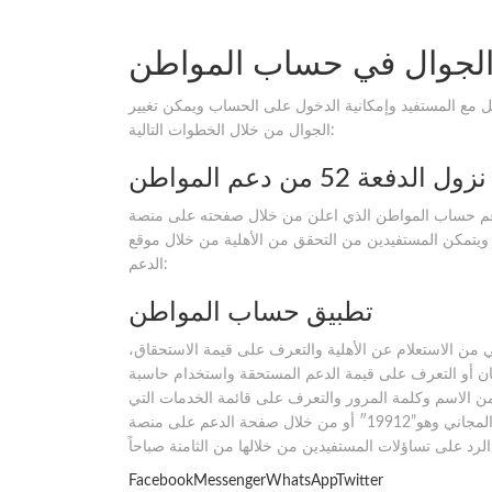
الجوال في حساب المواطن
مع المستفيد وإمكانية الدخول على الحساب ويمكن تغيير
الجوال من خلال الخطوات التالية:
الدفعة 52 من دعم المواطن
س وتبدأ التساؤلات عن موعد نزول الدفعة 52 من دعم حساب المواطن الذي اعلن من خلال صفحته على منصة
 تويتر عن صدور الأهلية للدفعة 52 من الدعم ويتمكن المستفيدين من التحقق من الأهلية من خلال موقع
الدعم:
تطبيق حساب المواطن
من الاستعلام عن الأهلية والتعرف على قيمة الاستحقاق،
أيبان أو التعرف على قيمة الدعم المستحقة واستخدام حاسبة
 من الاسم وكلمة المرور والتعرف على قائمة الخدمات التي
يوفرها الدعم. كما يمكن التواصل مع الدعم الفني من خلال رقم الدعم المجاني وهو”19912″ أو من خلال صفحة الدعم على منصة
FacebookMessengerWhatsAppTwitter