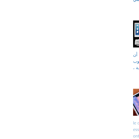
أن
يمكن تحويله إلى جهاز
ة ،
opéra
ess
être ren