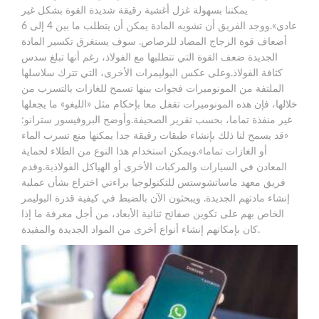
يمكننا بسهولة غزل أغشية رقيقة شديدة القوة بشكل غير
عادي».ووجد الفريق أن تشويه المادة يمكن أن يتطلب ما بين 4 إلى 6
أضعاف قوة الزجاج المضاد للرصاص. سوف يستغرق تكسير المادة
الجديدة ضعف القوة التي تتطلبها مع الفولاذ، رغم أنها تبلغ سدس
كثافة الفولاذ.وعلى عكس البوليمرات الأخرى، التي تترك سلاسلها
الملتفة من المونوميرات فجوات بينها تسمح للغازات بالتسرب من
خلالها، فإن هذه المونوميرات تقفل معا بإحكام مثل «الليغو» ما يجعلها
غير منفذة تماما، بحسب تقرير الصحيفة.وأوضح البروفيسور سترانو:
«قد يسمح لنا ذلك بإنشاء طبقات رقيقة جدا يمكنها منع تسرب الماء
أو الغازات تماما».ويمكن استخدام هذا النوع من الطلاء لحماية
المعادن في السيارات والمركبات الأخرى أو الهياكل الفولاذية.وقدم
فريق معهد ماساتشوستس للتكنولوجيا براءتي اختراع بشأن عملية
إنشاء مادتهم الجديدة. ويبحثون الآن بالضبط في كيفية قدرة البوليمر
الخاص بهم على تكوين صفائح ثنائية الأبعاد، من أجل معرفة ما إذا
كان بإمكانهم إنشاء أنواع أخرى من المواد الجديدة والمفيدة.