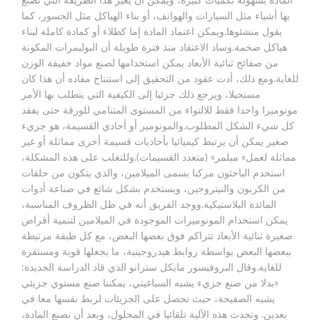
المادة بسهولة بكميات كبيرة، ويمكن أن يغير هذا الطريقة التي نصنع
بها أشياء مثل السيارات والهواتف، أو بناء الهياكل مثل الجسور، كما
يقول منشئوها.ويمكن اعتماد المادة إما كطلاء أو كمادة كاملة لبناء
هياكل ضخمة.وساد الاعتقاد منذ فترة طويلة أن البوليمرات المكونة
من صفائح ثنائية الأبعاد يمكن استخدامها لصنع مواد خفيفة الوزن
للغاية.ومع ذلك، أدت عقود من التحقيق إلى استنتاج مفاده أن هذا كان
مستحيلا، ويرجع ذلك جزئيا إلى الكيفية التي يتطلب بها الأمر
مونوميرا واحدا فقط للالتواء من المستوى المتنامي للورقة حتى يفقد
كل شيء الشكل المطلوب.والمونومير أو أحادي القسيمة، هو جزيء
صغير يمكن أن يرتبط كيميائيا بأحاديات قسيمة أخرى مماثلة أو غير
مماثلة لعمل» مبلمر» (متعدد القسيمات).وللتغلب على هذه المشكلة،
استخدم الباحثون مركبا يسمى الميلامين، والذي يتكون من حلقات
من الكربون والنيتروجين، ويستخدم بشكل شائع في صناعة أدوات
المائدة البلاستيكية.ووجد الفريق أنه في ظل الظروف المناسبة،
يمكن استخدام المونوميرات الموجودة في الميلامين لتنمية أقراص
صغيرة ثنائية الأبعاد تتراكم فوق بعضها البعض، مع كل طبقة مرتبطة
ببعضها البعض بواسطة روابط هيدروجينية، ما يجعلها قوية ومستقرة
للغاية.وقال البروفيسور مايكل سترانو الذي قاد الدراسة الجديدة:
«بدلا من صنع جزيء يشبه السباغيتي، يمكننا صنع مستوي جزيئي
يشبه الصفيحة، حيث نحصل على الجزيئات لربط نفسها معا في
بعدين. وتحدث هذه الآلية تلقائيا في المحلول، وبعد أن نصنع المادة،