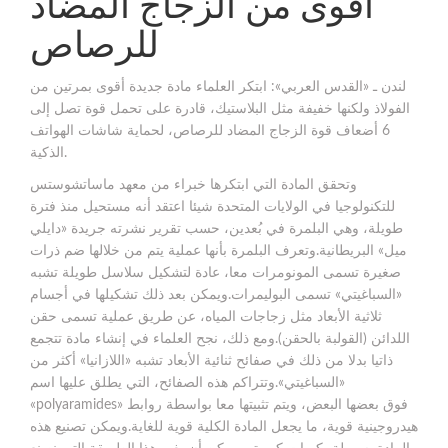
أقوى من الزجاج المضاد
للرصاص
لندن ـ «القدس العربي»: ابتكر العلماء مادة جديدة أقوى بمرتين من
الفولاذ ولكنها خفيفة مثل البلاستيك، قادرة على تحمل قوة تصل إلى
6 أضعاف قوة الزجاج المضاد للرصاص، لحماية شاشات الهواتف
الذكية.
وتحقق المادة التي ابتكرها خبراء من معهد ماساتشوستس
للتكنولوجيا في الولايات المتحدة شيئا اعتقد أنه مستحيل منذ فترة
طويلة، وهي البلمرة في بُعدين، حسب تقرير نشرته جريدة «دايلي
ميل» البريطانية.وتعرف البلمرة بأنها عملية يتم من خلالها ضم ذرات
صغيرة تسمى المونومرات معا، عادة لتشكيل سلاسل طويلة تشبه
«السباغيتي» تسمى البوليمرات.ويمكن بعد ذلك تشكيلها في أجسام
ثلاثية الأبعاد مثل زجاجات المياه، عن طريق عملية تسمى حقن
اللدائن (القولبة بالحقن).ومع ذلك، نجح العلماء في إنشاء مادة تتجمع
ذاتيا بدلا من ذلك في صفائح ثنائية الأبعاد تشبه «اللازانيا» أكثر من
«السباغيتي».وتتراكم هذه الصفائح، التي يطلق عليها اسم
«polyaramides» فوق بعضها البعض، ويتم تثبيتها معا بواسطة روابط
هيدروجينية قوية، ما يجعل المادة الكلية قوية للغاية.ويمكن تصنيع هذه