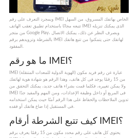
وبمجرد التعرف على رقم IMEI الخاص بهاتفك المسروق، من السهل
تتبعه مجانًا باستخدام تطبيق تعقب الهاتف IMEI الذى يمكنك تنزيله
من متجر Google Play، وبصرف النظر عن ذلك، يمكنك الاتصال
بالشرطة وتزويدهم برقم IMEI لهاتفك حتى يتمكنوا من تتبع هاتفك
المفقود.
ما هو رقم IMEI؟
IMEI (الهوية الدولية للمعدات المتنقلة) عبارة عن رقم فريد مكون
من 15 رقمًا يوجد فى كل هاتف، وهذا الرقم هو شهادة هوية لهاتفك
ولا يمكن تغييره، فكلما قمت بشراء هاتف جديد، يمكنك التحقق من
IMEI فى المربع أو داخل وظيفة الإعدادات، ومن المهم والمفيد جدًا
تدوين الملاحظات والحفاظ على هذا الرقم آمنًا حيث يمكن استخدامه
فى المستقبل إذا ضاع هاتفك أو فقده.
كيف تتبع الشرطة أرقام IMEI؟
يحتوى كل هاتف على رقم محدد مكون من 15 رقمًا يعرف برقم