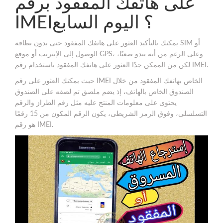
على هاتفك المفقود برقم
IMEI؟ اليوم السابع
يمكنك بالتأكيد العثور على هاتفك المفقود حتى بدون بطاقة SIM أو
الوصول إلى الإنترنت أو موقع GPS، وعلى الرغم من أنه يبدو صعبًا،
لكن من الممكن جدًا العثور على هاتفك المفقود باستخدام رقم IMEI.
حيث يمكنك العثور على رقم IMEI الخاص بهاتفك المفقود من خلال
الصندوق الخاص بالهاتف، إذ يضم ملصق تم لصقه على الصندوق
يحتوى على معلومات المنتج عليه مثل رقم الطراز والرقم
التسلسلى، وفوق الرمز الشريطى، يكون الرقم المكون من 15 رقمًا
هو رقم IMEI.