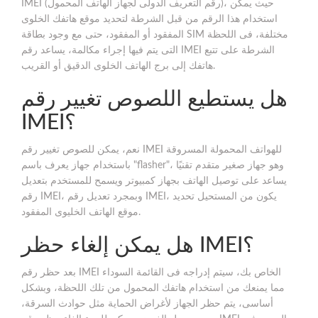
IMEI (رقم التعريف الدولى لجهاز الهاتف المحمول)، حيث يمكن
استخدام هذا الرقم من قبل الشرطة لتحديد موقع هاتفك الخلوى
المفقود أو المفقود، حتى مع وجود بطاقة SIM مختلفة، فى اللحظة
التى يتم فيها إجراء مكالمة، يساعد رقم IMEI الشرطة على تتبع
هاتفك إلى برج الهاتف الخلوى الدقيق أو القريب.
هل يستطيع اللصوص تغيير رقم
IMEI؟
نعم، يمكن للصوص تغيير رقم IMEI للهواتف المحمولة المسروقة
باستخدام جهاز يعرف باسم "flasher"، وهو جهاز صغير متقدم تقنيًا
يساعد على توصيل الهاتف بجهاز كمبيوتر ويسمح للمستخدم بتعديل
رقم IMEI، وبمجرد تعديل رقم IMEI، يكون من المستحيل تحديد
موقع الهاتف الخليوى المفقود.
هل يمكن إلغاء حظر IMEI؟
بعد حظر رقم IMEI الخاص بك، سيتم إدراجه فى القائمة السوداء
مما يمنعك من استخدام هاتفك المحمول من تلك اللحظة، وبشكل
أساسى، يتم حظر الجهاز لأغراض الحماية مثل حوادث السرقة،