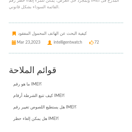
وبمجرد حل الغرض، يمكن للمرء إلغاء حظر رقم IMEI المدرج فى
القائمة السوداء بشكل قانوني.
كيفية البحث عن الهاتف المحمول المفقود
Mar 23,2023
intelligentwatch
72
قوائم الملاحة
ما هو رقم IMEI؟
كيف تتبع الشرطة أرقام IMEI؟
هل يستطيع اللصوص تغيير رقم IMEI؟
هل يمكن إلغاء حظر IMEI؟