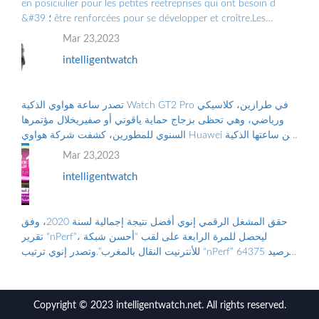
en posiciulier pour les petites reetreprises qui ont besoin d
&#39 ؛ être renforcées pour se développer et croître.Les
Grandes Entreprises doiv ...
Mar 23,2023
intelligentwatch
تصدر ساعة هواوي الذكية Watch GT2 Pro في طرازين، كلاسيكي
ورياضي، وهي تحظى بزجاج حماية ياقوتي أو صفيريخلال مؤتمرها
السنوي للمطورين، كشفت شركة هواوي Huawei عن ساعتها الذكية
الجديدة “هواوي ووتش جي تي2 برو...
Mar 23,2023
intelligentwatch
حقق المشغل الرقمي إنوي أفضل نتيجة إجمالية لسنة 2020، وفق
تقرير “nPerf”، ليحصل للمرة الرابعة على لقب “أحسن شبكة
للأنترنيت النقال بالمغرب”.وتصدر إنوي ترتيب “nPerf” برصيد 64375
نقطة. ووضع هذا الترتيب على...
Copyright © 2023 intelligentwatch.net. All rights reserved.