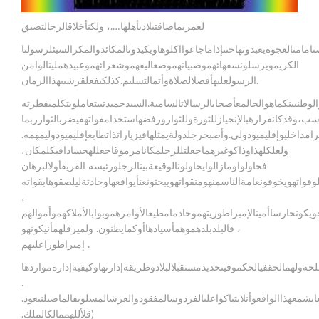
لعمريماضاقتبلادبأهلها….، ولكنأخلاقالرجالتضيق
مامنالعجوةيعبدونهاحتىإذاماجاعوااكلوهاويكيدونالمكائدوالمكرالسيئلرسولنا
الكريمويرسلونسفهائهموصبيانهموصعاليقهموشعرائهموعبيدهملينالوامن
الرسولعليهأفضلالصلاةوأتمالتسليم.كذلكيفعلقرشييهذاالزمان.
لوطنيينكماهوالحالمعأصحابالرسالاتالسامية.السيدحميدتييتعاملويتكلمبفطرته
اسب،وقدكانقرارهبالإنحيازللثورةوللثوارورفضهاستخدامقواتهفيضربالثوارربما
امداخليوإقليميودولي.وأصبحرجلدولةيمثلهافيزياراتذاتطابعإقليميودوليمهمه.
ولعلكلهذاوذاكوغيرهماجعلتللرجلمكانامرموقاجعللهحسادافيكلمكان،
فحاولواومازالوايحاولونالوقيعةبينالرجلورئيسه الفريقأولالبرهان
وقواتهويخوفونعامةالناسمنهومنقواتهويبحثونعنأيواقعهاوحادثةليلصقوهابقواته
،
ويكونحارساأمينالإمبراطوريتهموخادمامطيعالأوامرهموبوابالأملاكهموأموالهم
، فالبلدبلدهموهمأسيادهاأوكمايظنون. ولميرقلهمأنيكونهو
إمبراطوراعليهم .
صلحةولهمالحقفيالحكموفيتحديدمستقبلالبلادوطريقةإدارتهاوكيفيةإدارةمواردها
.
يشمعهذاالواقعوأنلايتباكواعلىالفردوسالمفقودوالعرشالمسلوبفالماضيلنيعود.
(قلأللهممالكالملك.