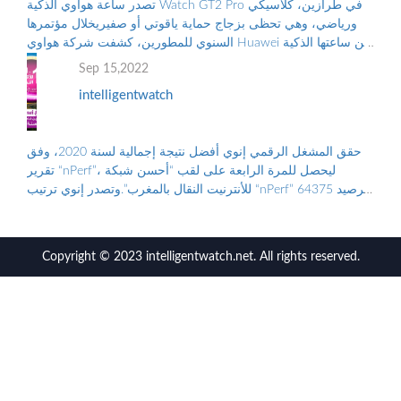
تصدر ساعة هواوي الذكية Watch GT2 Pro في طرازين، كلاسيكي
ورياضي، وهي تحظى بزجاج حماية ياقوتي أو صفيريخلال مؤتمرها
السنوي للمطورين، كشفت شركة هواوي Huawei عن ساعتها الذكية
الجديدة “هواوي ووتش جي تي2 برو...
Sep 15,2022
intelligentwatch
حقق المشغل الرقمي إنوي أفضل نتيجة إجمالية لسنة 2020، وفق
تقرير “nPerf”، ليحصل للمرة الرابعة على لقب “أحسن شبكة
للأنترنيت النقال بالمغرب”.وتصدر إنوي ترتيب “nPerf” برصيد 64375
نقطة. ووضع هذا الترتيب على...
Copyright © 2023 intelligentwatch.net. All rights reserved.