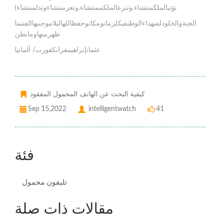
تؤتيالملكمنتشاء.وتنزعالملكممنتشاء.وتعزمنتشاءوتذلمنتشاء)
الجنةوالخلودلشهداءالوطنفيكلزمانومكانوحفظاللهالبلاموجنبهاالفتنما
ظهرمنهاومابطن
عثمانإبراهيمفرانكفورت/ ألمانيا
كيفية البحث عن الهاتف المحمول المفقود
Sep 15,2022
intelligentwatch
41
فئة
تليفون محمول
مقالات ذات صلة