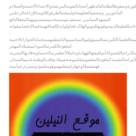
لثورةوسقوطالنظامالبائدظهرأصحابالنفوسالمريضةوالاجنداتالأجنبيةوالعملاءو
المأجورين وصحفييالغفلهمحاولينبشتيالطرقوكلالوسائلإزاحةالرجلمن
المشهدالسياسي مستفيدينومستخدمينمنيسمونهمالمغفلالنافع
امنالقطيعالذييسوقونهللموتوالهلاك.فحاولوابدئاإلصاقتهمةفضالإعتصامبقواته
،
يمعالعلمبأنالكثيرينمنالمسؤولينوالسياسيينوالناشطينهممنحملةالجوازاتالاجنبية
كماهوحالكثيرمنالسودانيينفيبلادالمهجر
انراعياللغنموكانأميافبعثهاللههادياوحاملالأعظمرسالةسماويةقادبهاالبشرية.
الأمراضالنفسيةكماهوحالمثقفيومتعلميوصحفييبلاديفاقديالوطنيةعديميالضمائر.
فهمفيضلالوجهلرغمتعلمهموهومعلموذوبصيرةرغمأميته .