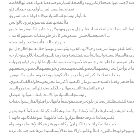
اصلالإجتماعيوالصحفالإلكترونيةوالصحفالسيارةوحتىبعضالقنواتالفضائيهالخاصة
، فيمايخصالسيدالفريقأولمحمدحمداندقلو
نائبأولرئيسمجلسالسيادةوقائدقواتالدعمالسريع.
ماأنتفتحهاتفكالمحمولوقروباتالواتس
لتعليقاتالمسجلةجلهاتتحدثسلباعنالرجل.يصورونهغولاووحشايوشكأنيفترسالجميع
… الجميعحتيالجيش .يتتبعونحركاتالرجلوسكناته،صمتهوكلامه ،
حلهوترحاله. فأنصمتتعجبوامنصمته
العنانلنفوسهمالمريضةوخيالاتهمالخربةيبثونسمومهمواحقادهمتجاهالرجل.مع
هذهالصفاتالسيئةوالسالبةأصبحتمتفشيةوملازمةللسودانيينداخلالوطنوخارجه
وائفهمفيالداخلوالخارجأصبحتالآنمهدده.تقسمالناسإليشللياتوعرقياتوجهويات
ماعاتوأحزابيحارببعضهمالبعضويلعنبعضهمبعضاويخونبعضهمالبعضويزيحبعضهم
بعضا.حتىطفحالكيزانمرةأخرىوبدلأنيكونواموضعدوسصاروامكانبوس.
أحدهم.وقدنالالسيدحميدتيومازالالنصيبالأكبرمنالتجريحومحاولةالقتلالمعنوي.
فرغمالتطميناتالتييقدمهاالرجلكلماسنحتلهالفرصةهووالسيد
رئيسمجلسالسيادةبأنالانتخاباتقادمةوأنهاالفيصل
عالجيشفيإنتصارهاعليآلةالإنقاذالتيكانتعلىوشكأنتفتكبثلثالشعبكمآافتيشيخهم
لكبيرهمآنذاك.وقدحفظالثواروالكنداكاتلههذاالموقففكانتهتافاتهم (
حميدتيالضكرانالخوفالكيزان) وكانتصورهتزينمكانالإعتصامدونسواه