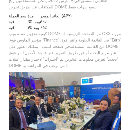
العالمي المنسق في 9 مارس 2022. يمكن للمستخدمين ربح
المكافآت عن طريق تخزين DOME ببضع نقرات فقط.
العائد المقدر (APY)
مدة
اسم العملة
65٪
30 يوما
قبة
76٪
90 يوم
قبة
كيفية تخزين عملة ويب DOME: من الصفحة الرئيسية لـ OKX ، مرر
مؤشر الماوس فوق “Finance” في القائمة العلوية وانقر فوق “Earn”
من القائمة المنسدلة.في صفحة كسب ، يمكنك العثور على DOME
عبر مربع البحث أو عن طريق التمرير عبر قائمة الأصول.انقر فوق
“تحديد” لعرض معلومات التخزين ثم “اشتراك” لاختيار مقدار عملات
DOME التي ترغب في المراهنة بها.