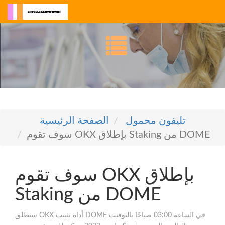
تليفون محمول
الصفحة الرئيسية
سوف تقوم OKX بإطلاق Staking من DOME
سوف تقوم OKX بإطلاق
Staking من DOME
ستطلق OKX أداة تثبيت DOME في الساعة 03:00 صباحًا بالتوقيت