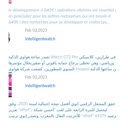
le développement d &#39 ؛ opérations ollointes est essentiel ،
en posiciulier pour les petites reetreprises qui ont besoin d
&#39 ؛ être renforcées pour se développer et croître.Les
Grandes Entreprises doiv ...
Feb 02,2023
intelligentwatch
تصدر ساعة هواوي الذكية Watch GT2 Pro في طرازين، كلاسيكي
ورياضي، وهي تحظى بزجاج حماية ياقوتي أو صفيريخلال مؤتمرها
السنوي للمطورين، كشفت شركة هواوي Huawei عن ساعتها الذكية
الجديدة “هواوي ووتش جي تي2 برو...
Feb 02,2023
intelligentwatch
حقق المشغل الرقمي إنوي أفضل نتيجة إجمالية لسنة 2020، وفق
تقرير “nPerf”، ليحصل للمرة الرابعة على لقب “أحسن شبكة
للأنترنيت النقال بالمغرب”.وتصدر إنوي ترتيب “nPerf” برصيد 64375
نقطة. ووضع هذا الترتيب على...