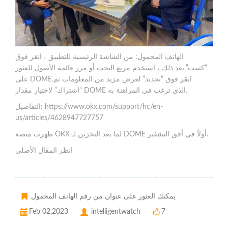
الهاتف المحمول: من الشاشة الرئيسية للتطبيق ، انقر فوق
“كسب”.بعد ذلك ، استخدم مربع البحث أو مرر قائمة الأصول للعثور
على DOME.انقر فوق “تحديد” لعرض مزيد من المعلومات ثم
“اشتراك” لاختيار مقدار DOME الذي ترغب في المراهنة به.
التفاصيل: https://www.okx.com/support/hc/en-
us/articles/4628947727757
ظهرت منصة OKX لما بعد التخزين لـ DOME أولاً في أفق التشفير.
انظر المقال الأصلي
يمكنك العثور على عنوان من رقم الهاتف المحمول
Feb 02,2023
intelligentwatch
7