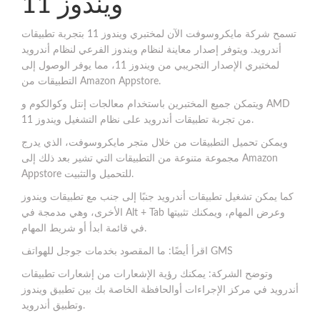
ويندوز 11
تسمح شركة مايكروسوفت الآن لمختبري ويندوز 11 بتجربة تطبيقات
أندرويد. ويتوفر إصدار معاينة لنظام ويندوز الفرعي لنظام أندرويد
لمختبري الإصدار التجريبي من ويندوز 11، مما يوفر الوصول إلى
التطبيقات من Amazon Appstore.
ويتمكن جميع المختبرين باستخدام معالجات إنتل وكوالكوم و AMD
من تجربة تطبيقات أندرويد على نظام التشغيل ويندوز 11.
ويمكن تحميل التطبيقات من خلال متجر مايكروسوفت، الذي يدرج
مجموعة متنوعة من التطبيقات التي تشير بعد ذلك إلى Amazon
Appstore للتحميل والتثبيت.
كما يمكن تشغيل تطبيقات أندرويد جنبًا إلى جنب مع تطبيقات ويندوز
الأخرى، وهي مدمجة في Alt + Tab وعرض المهام، ويمكنك تثبيتها
في قائمة ابدأ أو شريط المهام.
اقرأ أيضًا: ما المقصود بخدمات جوجل للهواتف GMS
وتوضح الشركة: يمكنك رؤية الإشعارات من إشعارات تطبيقات
أندرويد في مركز الإجراءات أوالحافظة الخاصة بك بين تطبيق ويندوز
وتطبيق أندرويد.