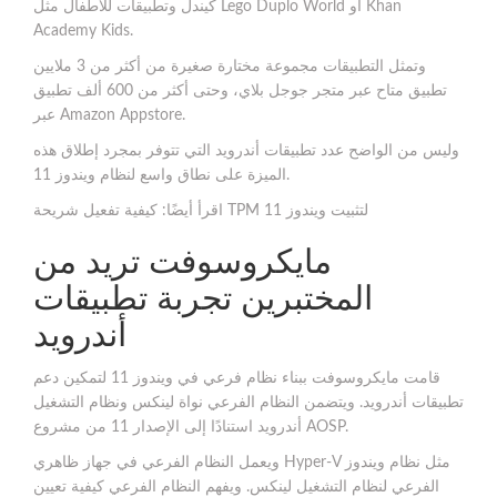
كيندل وتطبيقات للأطفال مثل Lego Duplo World أو Khan
Academy Kids.
وتمثل التطبيقات مجموعة مختارة صغيرة من أكثر من 3 ملايين
تطبيق متاح عبر متجر جوجل بلاي، وحتى أكثر من 600 ألف تطبيق
عبر Amazon Appstore.
وليس من الواضح عدد تطبيقات أندرويد التي تتوفر بمجرد إطلاق هذه
الميزة على نطاق واسع لنظام ويندوز 11.
اقرأ أيضًا: كيفية تفعيل شريحة TPM لتثبيت ويندوز 11
مايكروسوفت تريد من
المختبرين تجربة تطبيقات
أندرويد
قامت مايكروسوفت ببناء نظام فرعي في ويندوز 11 لتمكين دعم
تطبيقات أندرويد. ويتضمن النظام الفرعي نواة لينكس ونظام التشغيل
أندرويد استنادًا إلى الإصدار 11 من مشروع AOSP.
ويعمل النظام الفرعي في جهاز ظاهري Hyper-V مثل نظام ويندوز
الفرعي لنظام التشغيل لينكس. ويفهم النظام الفرعي كيفية تعيين