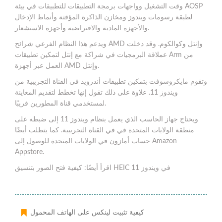
وقت التشغيل وواجهات برمجة التطبيقات للتطبيقات في بيئة AOSP
لطبقة رسومات ويندوز ومخازن الذاكرة المؤقتة وأنماط الإدخال
والأجهزة المادية والافتراضية وأجهزة الاستشعار.
ويدعم هذا النظام الفرعي شرائح AMD وإنتل وكوالكوم. وقد دخلت
عملاقة البرمجيات في شراكة مع إنتل لتمكين تطبيقات Arm من
العمل عبر أجهزة AMD وإنتل.
وتقوم مايكروسوفت بتمكين تطبيقات أندرويد في القناة التجريبية من
ويندوز 11. علاوة على ذلك تقول إنها تخطط لتقديم المعاينة
لمستخدمي قناة المطورين قريبًا.
ويحتاج جهاز الحاسب الذي يعمل بنظام ويندوز 11 إلى ضبطه على
منطقة الولايات المتحدة في في القناة التجريبية. كما يتطلب أيضًا
حساب أمازون في الولايات المتحدة للوصول إلى Amazon
Appstore.
اقرأ أيضًا: كيفية فتح الصور بتنسيق HEIC في ويندوز 11
كيفية تثبيت لينكس على الهاتف المحمول