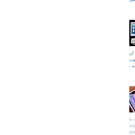
أن
يمكن تحويله إلى جهاز
ة ،
opéra
ess
être ren