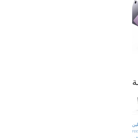
ة
ن ،
 الحر ، تاريخ
يفي