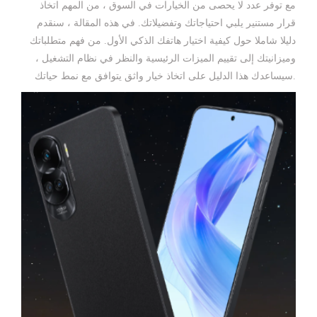
مع توفر عدد لا يحصى من الخيارات في السوق ، من المهم اتخاذ
قرار مستنير يلبي احتياجاتك وتفضيلاتك. في هذه المقالة ، سنقدم
دليلا شاملا حول كيفية اختيار هاتفك الذكي الأول. من فهم متطلباتك
وميزانيتك إلى تقييم الميزات الرئيسية والنظر في نظام التشغيل ،
سيساعدك هذا الدليل على اتخاذ خيار واثق يتوافق مع نمط حياتك.