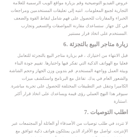
عروض الفيديو التوضيحية وقم بزيارة مواقع الويب الرسمية للعلامة
التجارية لجمع المعلومات. انتبه إلى تعليقات المستخدمين ومراجعات
الخبراء والمقارنات للحصول على فهم شامل لنقاط القوة والضعف
في كل جهاز. ستساعدك مقارنة المواصفات والتسعير وتجارب
المستخدم على اتخاذ قرار مستنير.
6. زيارة متاجر البيع بالتجزئة
قبل الانتهاء من اختيارك ، قم بزيارة متاجر البيع بالتجزئة للتعامل
فعليا مع الهواتف الذكية التي تفكر فيها واختبارها. تقييم جودة البناء
وبيئة العمل وواجهة المستخدم. قم بتدوين وزن الجهاز وحجم الشاشة
والشعور العام في يدك. تفاعل مع البرنامج واستكشف ميزات
الكاميرا وتنقل عبر التطبيقات المختلفة للحصول على تجربة مباشرة.
سيوفر هذا النهج العملي رؤى قيمة ويساعدك على اتخاذ قرار أكثر
استنارة.
7. اطلب التوصيات
لا تتردد في طلب توصيات من الأصدقاء أو العائلة أو المجتمعات عبر
الإنترنت. تواصل مع الأفراد الذين يمتلكون هواتف ذكية تتوافق مع