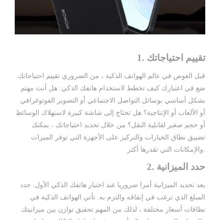
1. تقييم احتياجاتك
قبل الغوص في عالم الهواتف الذكية ، من الضروري تقييم احتياجاتك.
ضع في اعتبارك كيف تخطط لاستخدام هاتفك الذكي: هل أنت مهتم
بشكل أساسي بوسائل التواصل الاجتماعي أو التصوير الفوتوغرافي
أو الألعاب أو الإنتاجية؟ هل تحتاج إلى شاشة كبيرة لاستهلاك الوسائط
أو حجم صغير لقابلية النقل؟ من خلال تحديد احتياجاتك ، يمكنك
تضييق نطاق الخيارات والتركيز على الأجهزة التي توفر الميزات
والإمكانات التي تقدرها أكثر.
2. حدد الميزانية
يعد تحديد الميزانية أمرا ضروريا عند اختيار هاتفك الذكي الأول. حدد
المبلغ الذي ترغب في إنفاقه والتزم به. تأتي الهواتف الذكية في
نطاقات أسعار مختلفة ، لذلك من المهم تحقيق توازن بين ميزانيتك