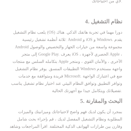
لأي من احتياجاتك.
4. نظام التشغيل
يلعب نظام التشغيل (OS) دورا مهما في تجربة هاتفك الذكي. هناك
ثلاثة أنظمة تشغيل رئيسية: Android و iOS و Windows. يقدم
Android مجموعة واسعة من خيارات الجهاز والتخصيص والوصول
إلى متجر Google Play. يعرف iOS ، الحصري لأجهزة Apple ،
بتكامله السلس مع منتجات Apple الأخرى ، والأمان القوي ، ومتجر
التطبيقات المنسق. يوفر نظام التشغيل Windows واجهة مستخدم
فريدة ومتوافقة مع خدمات Microsoft. ضع في اعتبارك الواجهة
وتوافر التطبيق وتوافق النظام البيئي عند اختيار نظام تشغيل يناسب
تفضيلاتك ويتكامل جيدا مع أجهزتك الحالية.
5. البحث والمقارنة
بمجرد أن يكون لديك فهم واضح لاحتياجاتك وميزانيتك والميزات
المطلوبة ونظام التشغيل المفضل لديك ، قم بإجراء بحث شامل
وقارن بين طرازات الهواتف الذكية المختلفة. اقرأ المراجعات وشاهد