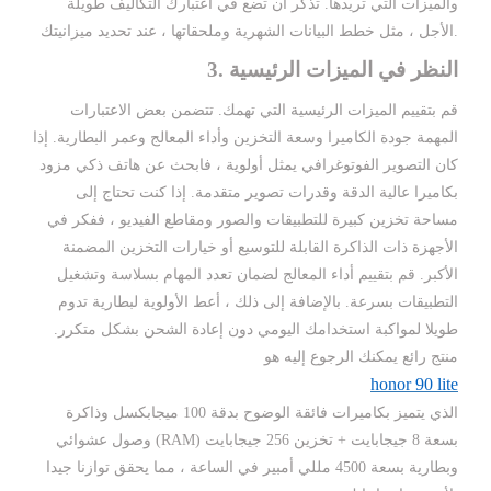
والميزات التي تريدها. تذكر أن تضع في اعتبارك التكاليف طويلة
الأجل ، مثل خطط البيانات الشهرية وملحقاتها ، عند تحديد ميزانيتك.
3. النظر في الميزات الرئيسية
قم بتقييم الميزات الرئيسية التي تهمك. تتضمن بعض الاعتبارات
المهمة جودة الكاميرا وسعة التخزين وأداء المعالج وعمر البطارية. إذا
كان التصوير الفوتوغرافي يمثل أولوية ، فابحث عن هاتف ذكي مزود
بكاميرا عالية الدقة وقدرات تصوير متقدمة. إذا كنت تحتاج إلى
مساحة تخزين كبيرة للتطبيقات والصور ومقاطع الفيديو ، ففكر في
الأجهزة ذات الذاكرة القابلة للتوسيع أو خيارات التخزين المضمنة
الأكبر. قم بتقييم أداء المعالج لضمان تعدد المهام بسلاسة وتشغيل
التطبيقات بسرعة. بالإضافة إلى ذلك ، أعط الأولوية لبطارية تدوم
طويلا لمواكبة استخدامك اليومي دون إعادة الشحن بشكل متكرر.
منتج رائع يمكنك الرجوع إليه هو
honor 90 lite
الذي يتميز بكاميرات فائقة الوضوح بدقة 100 ميجابكسل وذاكرة
وصول عشوائي (RAM) بسعة 8 جيجابايت + تخزين 256 جيجابايت
وبطارية بسعة 4500 مللي أمبير في الساعة ، مما يحقق توازنا جيدا