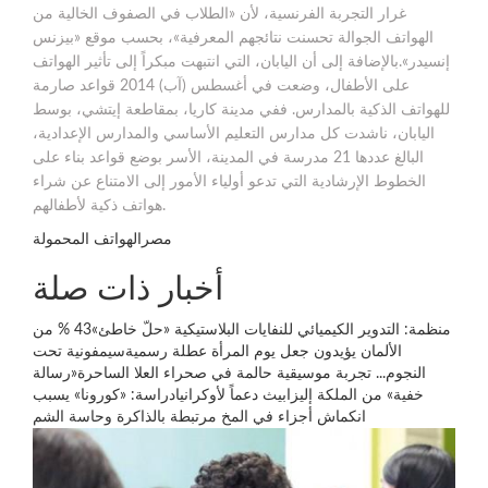
غرار التجربة الفرنسية، لأن «الطلاب في الصفوف الخالية من
الهواتف الجوالة تحسنت نتائجهم المعرفية»، بحسب موقع «بيزنس
إنسيدر».بالإضافة إلى أن اليابان، التي انتبهت مبكراً إلى تأثير الهواتف
على الأطفال، وضعت في أغسطس (آب) 2014 قواعد صارمة
للهواتف الذكية بالمدارس. ففي مدينة كاريا، بمقاطعة إيتشي، بوسط
اليابان، ناشدت كل مدارس التعليم الأساسي والمدارس الإعدادية،
البالغ عددها 21 مدرسة في المدينة، الأسر بوضع قواعد بناء على
الخطوط الإرشادية التي تدعو أولياء الأمور إلى الامتناع عن شراء
هواتف ذكية لأطفالهم.
مصرالهواتف المحمولة
أخبار ذات صلة
منظمة: التدوير الكيميائي للنفايات البلاستيكية «حلّ خاطئ»43 % من
الألمان يؤيدون جعل يوم المرأة عطلة رسميةسيمفونية تحت
النجوم... تجربة موسيقية حالمة في صحراء العلا الساحرة«رسالة
خفية» من الملكة إليزابيث دعماً لأوكرانيادراسة: «كورونا» يسبب
انكماش أجزاء في المخ مرتبطة بالذاكرة وحاسة الشم