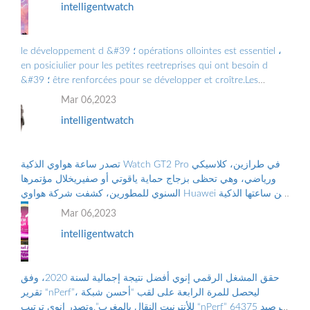
intelligentwatch
le développement d &#39 ؛ opérations ollointes est essentiel ،
en posiciulier pour les petites reetreprises qui ont besoin d
&#39 ؛ être renforcées pour se développer et croître.Les
Grandes Entreprises doiv ...
Mar 06,2023
intelligentwatch
تصدر ساعة هواوي الذكية Watch GT2 Pro في طرازين، كلاسيكي
ورياضي، وهي تحظى بزجاج حماية ياقوتي أو صفيريخلال مؤتمرها
السنوي للمطورين، كشفت شركة هواوي Huawei عن ساعتها الذكية
الجديدة “هواوي ووتش جي تي2 برو...
Mar 06,2023
intelligentwatch
حقق المشغل الرقمي إنوي أفضل نتيجة إجمالية لسنة 2020، وفق
تقرير “nPerf”، ليحصل للمرة الرابعة على لقب “أحسن شبكة
للأنترنيت النقال بالمغرب”.وتصدر إنوي ترتيب “nPerf” برصيد 64375