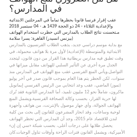
في المدارس؟
عقب إقرار فرنسا قانونا بحظرها تماماً في المرحلتين الابتدائية
والإعدادية الثلاثاء - 24 ذو الحجة 1439 هـ - 04 سبتمبر 2018
مـتحسنت نتائج الطلاب بالمدارس التي حظرت استخدام الهواتف
(بيزنس انسيدر) القاهرة: يسرا سلامة
مع بداية موسم دراسي جديد، يذهب الطلاب الفرنسيون بالمدارس
الابتدائية والمتوسطة (الإعدادية) لأول مرة بلا هواتف محمولة، في
وقت تطبق فيه مدارس بريطانية هذا القرار من دون قانون، ليتجدد
الجدل مرة أخرى عن التأثير السلبي للهواتف مقابل ميزاتها في
التواصل.ويأتي المنع الفرنسي عقب منع الهواتف في المدارس منذ
سنوات، لكن الحظر يتم هذا العام بموجب قانون صدر في آخر يوليو
(تموز) الماضي، عقب وعد انتخابي من الرئيس الفرنسي إيمانويل
ماكرون، شاملاً نحو 12 مليون تلميذ، أما المدارس الثانوية فقد تُرك
لها حرية القرار، بحسب وكالة الصحافة الفرنسية.ويشمل المنع
الهواتف الجوالة، وأي جهاز موصول بالإنترنت، من هواتف وأجهزة
لوحية وساعات، وقد انحاز المشرعون للقانون إلى بحث من كلية
لندن للاقتصاد عام 2015، وجد أن المدارس التي تحظر الهواتف
يحصل طلابها على درجات أعلى، بحسب شبكة «سي إن إن»
الأميركية، ويشمل القانون فترات الراحة وأوقات تناول الوجبات.كان