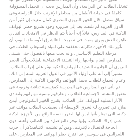
تشغل الطلاب عن الدراسة، وأن المدارس يجب أن تتحمل المسؤولية
كاملةً في حماية الأطفال من مخاطر الإنترنت خلال الدراسة.وفي
سياق متصل، قال الخبير التربوي المصري كمال مغيث إن كثيراً من
الدول العربية لم تلتفت بعد إلى ضرورة وجود تشريع حظر الهواتف
الذكية في المدارس، قائلاً إنه أحياناً يتم الحظر في الامتحانات لتفادي
ظاهرة الغش.ويرى مغيث في تصريحه لـ«الشرق الأوسط»، اليوم، أن
تأثير تلك الأجهزة «كارثة محققة» على انتباه واستيعاب الطلاب في
مرحلة التعليم الأساسي، وأنه يجب منعها بالفصول حتى يتسنى
للمدارس القيام بواجبها إزاء التنشئة الاجتماعية للطلاب.وأكد الخبير
التربوي أن الجاذبية الشديدة للهواتف الذكية تؤثر على إدراك الطلاب،
مشيراً إلى أنه على أولياء الأمور في الدول العربية التنبه إلى ذلك،
وعدم السماح للطلاب بحمل الهواتف والأجهزة الذكية إلى المدارس،
ثم يأتي دور المدارس في المدرسة كمؤسسة ثقافية وتربوية في
تحقيق التنشئة الاجتماعية للطلاب، وتعارفهم وتنمية مهاراتهم.ولتفادي
الآثار السلبية للهواتف على الطلاب، يقترح الخبير التكنولوجي أيمن
صلاح في تصريح لـ«الشرق الأوسط» أن يصطحب الطلاب هواتف غير
ذكية، التي تمتاز بأنها ليس لها الضرر نفسه الواقع من الأجهزة الذكية
على إدراك الطلاب، وإنها توفر «التواصل» بين الطالب وأهله، دون
الحاجة للاتصال بالإنترنت، ومن ثَم تشتيت الانتباه.يذكر أن حزب
الليبراليين في سويسرا قد اقترح حظر الهواتف في المدارس، على