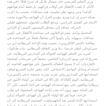
وزير التعليم الفرنسي جان ميشال بلانكر قد صرح قائلاً: «في هذه
الأيام، لا يلعب الأطفال في أوقات فراغهم، بل فقط أمام هواتفهم
الذكية! ومن وجهة نظر تعليمية، هذه مشكلة»، بحسب ما ذكرت
شبكة «سي إن إن».ويرى مؤيدو القرار أن الهواتف والأجهزة تشتت
الانتباه في الفصل الدراسي، وتدفع الطلاب للخمول، فتجعلهم قليلي
الحركة، إضافة إلى مخاطر المضمون العنيف أو الإباحي
المحتمل.ويأمل مشرعو القانون في مساعدة الأطفال في تكوين
صداقات بسهولة، وأن يكونوا أكثر نشاطاً، فضلاً عن المساعدة في
معالجة «التنمر الإلكتروني»، بحسب هيئة الإذاعة البريطانية (بي بي
سي).وعلى خُطى فرنسا، دعا وزير الثقافة البريطاني، مات هانكوك،
لمزيد من الحظر للهواتف الجوالة في المدارس البريطانية، في
تصريح له في يونيو (حزيران) الماضي، مضيفاً في تصريحات لصحيفة
«الغارديان» أنه لا يسمح لأطفاله بالحصول على هواتفهم الخاصة، أو
استخدام وسائل التواصل الاجتماعي، لكنه رفض فكرة التشريع لوقف
استخدامها في المدارس.وفي تقرير نشرته صحيفة «ديلي إكسبرس»
البريطانية، اليوم (الثلاثاء)، فإن 60 في المائة من أولياء الأمور في
بريطانيا يوافقون على منع استخدام الهواتف في أثناء الصف، لكن 27
في المائة منهم يرون أنه يجب إتاحة الهواتف المحمولة في وقت
الراحة، فيما يُقر ثلثا أولياء الأمور بأن الهواتف الجوالة يُمكن
استخدامها كأداة للتنمر ضد أبنائهم.ولفتت الصحيفة البريطانية إلى أن
القلق الأكبر من استخدام الهواتف المحمولة في الفصول هو أنها