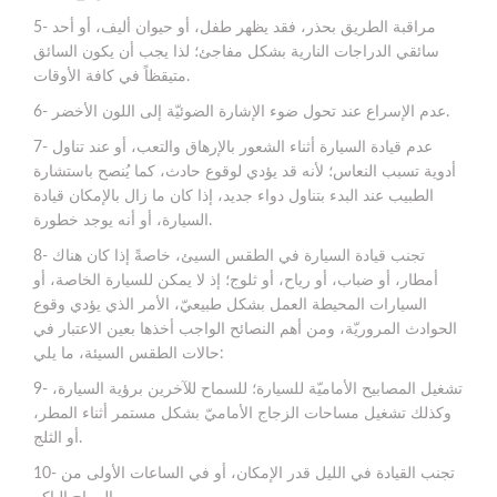
5- مراقبة الطريق بحذر، فقد يظهر طفل، أو حيوان أليف، أو أحد
سائقي الدراجات النارية بشكل مفاجئ؛ لذا يجب أن يكون السائق
متيقظاً في كافة الأوقات.
6- عدم الإسراع عند تحول ضوء الإشارة الضوئيّة إلى اللون الأخضر.
7- عدم قيادة السيارة أثناء الشعور بالإرهاق والتعب، أو عند تناول
أدوية تسبب النعاس؛ لأنه قد يؤدي لوقوع حادث، كما يُنصح باستشارة
الطبيب عند البدء بتناول دواء جديد، إذا كان ما زال بالإمكان قيادة
السيارة، أو أنه يوجد خطورة.
8- تجنب قيادة السيارة في الطقس السيئ، خاصةً إذا كان هناك
أمطار، أو ضباب، أو رياح، أو ثلوج؛ إذ لا يمكن للسيارة الخاصة، أو
السيارات المحيطة العمل بشكل طبيعيّ، الأمر الذي يؤدي وقوع
الحوادث المروريّة، ومن أهم النصائح الواجب أخذها بعين الاعتبار في
حالات الطقس السيئة، ما يلي:
9- تشغيل المصابيح الأماميّة للسيارة؛ للسماح للآخرين برؤية السيارة،
وكذلك تشغيل مساحات الزجاج الأماميّ بشكل مستمر أثناء المطر،
أو الثلج.
10- تجنب القيادة في الليل قدر الإمكان، أو في الساعات الأولى من