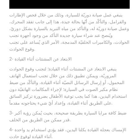
ينبغي عمل صيانة دوريّة للسيارة، وذلك من خلال فحص الإطارات
والفرامل، والتأكّد من أنّها بحالة جيدة، هذا إلى جانب تفقد المحرك،
وعمل صيانة دوريّة له، والتأكد من مياه التبريد بالسيارة بشكل دوريّ،
ويُنصح عند شراء سيارة جديدة التأكد من وجود أجهزة تجنب
الحوادث، والكاميرات الخلفيّة المدمجة، الأمر الذي يُساعد على تجنب
وقوع الحوادث.
2- الابتعاد عن المشتتات أثناء القيادة
ينبغي الابتعاد عن المشتتات أثناء القيادة؛ لتجنب وقوع الحوادث
المروريّة، ويمكن تطبيق ذلك من خلال تجنب استعمال الهاتف
المحمول، أو إرسال الرسائل النصيّة أثناء القيادة، والتأكّد من ضبط
نظام مكبر الصوت في السيارة؛ لإجراء المكالمات الهاتفيّة دون
استخدام اليدين، هذا كما يجب توعية الأطفال بضرورة تركيز السائق
على الطريق أثناء القيادة، وإعداد أيّ شيء يحتاجونه مقدماً.
3- ضبط كافة مرايا السيارة بطريقة صحيحة، بحيث يُمكن رؤية أكبر
قدر ممكن من الطريق من الخلف.
4- الإمساك بعجلة القيادة بكلتا اليدين، فقد يؤدي استخدام يد واحدة
أثناء القيادة لوقوع حادث.