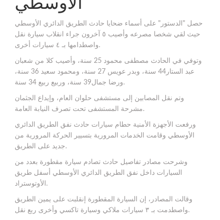
الأوسطي
حصل "الدستور" على أسماء ضحايا حادث الطريق الدائري الأوسطي
حيث لقي شخصا مصرعه وأصيب ٥ آخرون جراء انقلاب سيارة نقل
واصطدامها بـ ٤ سيارات أخرى.
وتوفي في الحادث مصطفى محمود 25 سنة، وأصيب كلا من شعبان
عبد الستار44 سنة، وبدر عويس 27 سنة، ومحمود سعيد 36 سنة،
ورضا جمال39 سنة، وربيع ربيع 34 سنة.
وتم نقل المصابين إلى مستشفى حلوان العام، وإيداع الجثمان
مشرحة المستشفى تحت تصرف النيابة العامة.
ورفعت الأجهزة الأمنية حطام سيارات حادث نفق الطريق الدائري
الأوسطي وقامت الخدمات المرورية بتسيير الحركة المرورية من
جديد على الطريق.
وشرحت مصادر تفاصيل حادث تصادم سيارة مقطورة بعدد من
السيارات داخل نفق الطريق الدائري الأوسطي أسفل طريق
الأوتوستراد.
وقالت المصادر، إن السيارة المقطورة إنقلبت على يمين الطريق
واصطدمت بـ ٣ سيارات ملاكي وسيارة تاكسي وأخرى ربع نقل.