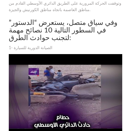
وتوقفت الحركة المرورية على الطريق الدائري الأوسطي القادم من
مناطق العاصمة باتجاه مناطق الكورنيش والجيزة.
وفي سياق متصل، يستعرض “الدستور”
في السطور التالية 10 نصائح مهمة
لتجنب حوادث الطرق:
1- الصيانة الدورية للسيارة