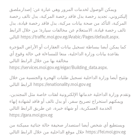
ويمكن الوصول لخدمات المرور وهي عبارة عن: إصدارملصق
إليكتروني، تجديد رخصة بدل فاقد رخصة المركبة، بدل تالف رخصة
المركبة، التأكد من صحة بيانات مركبة، بدل فاقد رخصة قيادة، بدل
تالف رخصة قيادة، الاستعلام عن مخالفات سيارة؛ من خلال الرابط
التالي https://traffic.moi.gov.eg/Arabic/Pages/default.aspx.
كما يمكن أيضا ببساطة تسجيل بيانات العقارات أو الأراض المؤجرة
بقاعدة بيانات وزارة الداخلية، منعا للمساءلة في حالة وقوع أي
مخالفة بها من خلال الرابط التالي
https://services.moi.gov.eg/eigar/Building_data.aspx.
وتتيح أيضا وزارة الداخلية تسجيل طلبات الهجرة والجنسية من خلال
الرابط التالي https://enationality.moi.gov.eg
وتقدم وزارة الداخلية خدماتها الإلكترونية لفئات خاصة مثل المجندين،
ويمكنهم استخراج تصريح سفر، أو بدل تالف أو فاقد لشهادة إنهاء
الخدمة العسكرية، أو شهاة خبرة، عن طريق الرابط التالي
https://gara.moi.gov.eg
ويستطيع أي شخص أيضا استصدار صحيفة حالة جنائية مميكنة من
خلال موقع الداخلية من خلال الرابط التالي https://fei.moi.gov.eg