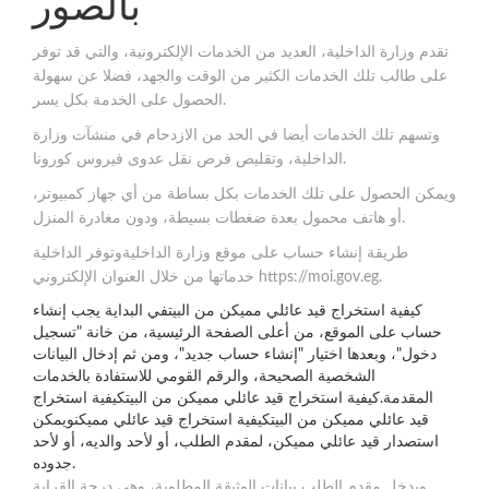
بالصور
تقدم وزارة الداخلية، العديد من الخدمات الإلكترونية، والتي قد توفر
على طالب تلك الخدمات الكثير من الوقت والجهد، فضلا عن سهولة
الحصول على الخدمة بكل يسر.
وتسهم تلك الخدمات أيضا في الحد من الازدحام في منشآت وزارة
الداخلية، وتقليص فرص نقل عدوى فيروس كورونا.
ويمكن الحصول على تلك الخدمات بكل بساطة من أي جهاز كمبيوتر،
أو هاتف محمول بعدة ضغطات بسيطة، ودون مغادرة المنزل.
طريقة إنشاء حساب على موقع وزارة الداخليةوتوفر الداخلية
خدماتها من خلال العنوان الإلكتروني https://moi.gov.eg.
كيفية استخراج قيد عائلي مميكن من البيتفي البداية يجب إنشاء
حساب على الموقع، من أعلى الصفحة الرئيسية، من خانة "تسجيل
دخول"، وبعدها اختيار "إنشاء حساب جديد"، ومن ثم إدخال البيانات
الشخصية الصحيحة، والرقم القومي للاستفادة بالخدمات
المقدمة.كيفية استخراج قيد عائلي مميكن من البيتكيفية استخراج
قيد عائلي مميكن من البيتكيفية استخراج قيد عائلي مميكنويمكن
استصدار قيد عائلي مميكن، لمقدم الطلب، أو لأحد والديه، أو لأحد
جدوده.
ويدخل مقدم الطلب بيانات الوثيقة المطلوبة، وهي درجة القرابة