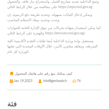
وتتيح الداخلية تجديد تصاريح العمل، واستخراج بدل فاقد، والحصول
على مخالصة من خلال الرابط التالي https://wpo.moi.gov.eg
ويمكن إدخال البيانات بسهولة، وتحديد طريقة دفع الرسوم، إن
وجدت وتحديد ميعاد الاستلام المناسب.
كما يمكن استصدار شهادة تحركات من موق الإدارة العامة للجوازات
والهجرة على الرابط التالي https://emoves.moi.gov.eg/.
وتستقبل بوابة وزارة الداخلية أيضا طلبات التقدم لأكاديمية كلية
الشرطة، ومعاهد معاوني الأمن، خلال الأوقات المحددة التي تعلنها
الوزارة كل عام.
كيف يمكنك منع رقم على هاتفك المحمول
Jan 19,2023
intelligentwatch
76
فئة