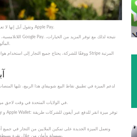
وتقول آبل إنها لا تعرف ما الذي يتم شراؤه أو من يشتريه، بشكل مشابه لميزة Apple Pay.
يمكن أن تبدأ أجهزة قراءة بطاقات Square المألوفة في الاختفاء.
ووفقًا للشركة، يحتاج جميع التجار إلى استخدام هواتفهم ك
آب
ويتم تمكين الميزة أيضًا في متاجر Apple Store في الولايات المتحدة في وقت لاحق من هذا العام.
وتعمل الميزة الجديدة على تمكين الملايين من التجار في جميع أ
بسهولة وأمان من خلال نقرة بسيطة عبر جهاز آيفون، دون الحاجة لأجهزة إضافية أو محطة دفع.