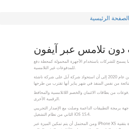
لصفحة الرئيسية
 دون تلامس عبر آيفون
 يسمح للشركات باستخدام الأجهزة المحمولة كمحطة دفع
للمدفوعات غير التلامسية.
وأشار تقرير وكالة بلومبرج من عام 2020 إلى أن استحواذ شركة آبل على شركة ناشئة، Mobeewave، ركزت على بناء هذه
فوعات من بطاقات الائتمان والخصم اللاتلامسية والمحافظ
الرقمية الأخرى.
اجهة برمجة التطبيقات الداعمة وصلت مع الإصدار التجريبي
الثاني من نظام التشغيل iOS 15.4.
ومن المحتمل أن يتم تمكين الميزة عبر iPhone XS والنماذج الأحدث. وهناك أجهزة آيفون قديمة مزودة بتقنية NFC. ولكن لا توجد