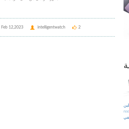
Feb 12,2023
intelligentwatch
2
ة
ن ،
 الحر ، تاريخ
يفي