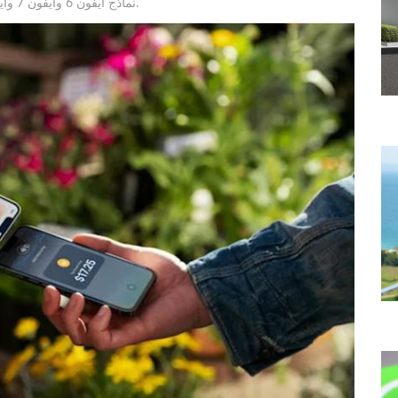
نماذج آيفون 6 وآيفون 7 وآيفون 8 في القائمة المتوافقة، على الأقل في الوقت الحالي.