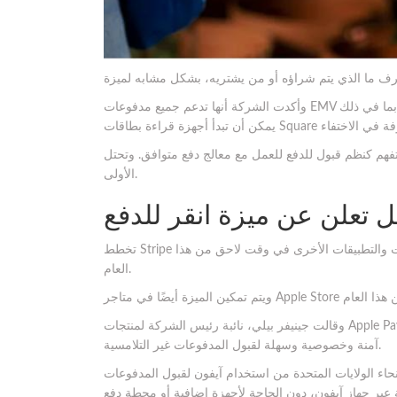
وأكدت الشركة أنها تدعم جميع مدفوعات EMV اللاتلامسية، بما في ذلك Google Pay. نتيجة لذلك مع توفر المزيد من الخيارات،
نظم قبول للدفع للعمل مع معالج دفع متوافق. وتحتل Stripe المرتبة
الأولى.
ل تعلن عن ميزة انقر للدفع
تخطط Stripe لدعم الميزة في تطبيق نقاط البيع شوبيفاي هذا الربيع، تليها المنصات والتطبيقات الأخرى في وقت لاحق من هذا
العام.
وقالت جينيفر بيلي، نائبة رئيس الشركة لمنتجات Apple Pay و Apple Wallet: توفر ميزة انقر للدفع عبر آيفون للشركات طريقة
آمنة وخصوصية وسهلة لقبول المدفوعات غير التلامسية.
نحاء الولايات المتحدة من استخدام آيفون لقبول المدفوعات