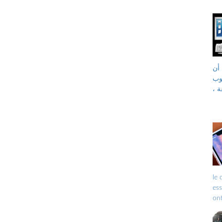
أن
يمكن تحويله إلى جهاز
ة ،
opéra
ess
être ren
et 