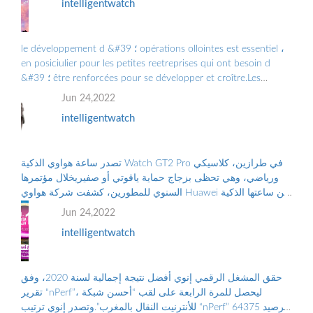
intelligentwatch
le développement d &#39 ؛ opérations ollointes est essentiel ،
en posiciulier pour les petites reetreprises qui ont besoin d
&#39 ؛ être renforcées pour se développer et croître.Les
Grandes Entreprises doiv ...
Jun 24,2022
intelligentwatch
تصدر ساعة هواوي الذكية Watch GT2 Pro في طرازين، كلاسيكي
ورياضي، وهي تحظى بزجاج حماية ياقوتي أو صفيريخلال مؤتمرها
السنوي للمطورين، كشفت شركة هواوي Huawei عن ساعتها الذكية
الجديدة “هواوي ووتش جي تي2 برو...
Jun 24,2022
intelligentwatch
حقق المشغل الرقمي إنوي أفضل نتيجة إجمالية لسنة 2020، وفق
تقرير “nPerf”، ليحصل للمرة الرابعة على لقب “أحسن شبكة
للأنترنيت النقال بالمغرب”.وتصدر إنوي ترتيب “nPerf” برصيد 64375