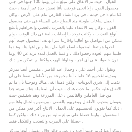
الخيال ، حيث تم الاتفاق على مبلغ مالي يوميا 100 جنيها فى جني
محصول الفول ، إلا انغني فوجئت بأننا نعيش حياة غير آدمية ، حيث
كنا ننام داخل خيمة ، في برد الشتاء القارص ننام على الأرض ، وكان
العمل ساعات طويلة منذ الصباح حتى المساء في جنى محصول
الفول ، وكان يتم الاعتداء علينا بالضرب بالعصي والخراطيم بأبشع
أنواع التعذيب ، وكانت توجد بنا إصابات بالغة في ذلك الوقت ، ولم
نتمكن من التواصل مع أهالينا واقاربنا عبر الهاتف المحمول حيث أنهم
اخذوا هواتفنا المحموله لقطع التواصل بيننا وبين اغهالينا ، وعندما
طلبنا منهم العودة رفضوا ذلك ، و قمنا بالعمل لمده تزيد عن 40 يوما
دون حصولنا على أي اجر ، وحاولنا الهرب ولكننا لم نتمكن من ذلك.
ويقول علي أحمد علي ، وجمال عبد الناصر ، مقيمين أيضا بمركز
ومدينه اغخميم 16 عاما ، أننا مجموعة من الأطفال اتفقنا على أن
نذهب إلى شرق العوينات ، ولكن ذهبنا الغى هناك وفوجئنا بأن ما تم
الاتفاق عليه عكس ما حدث هناك ، حيث أن المعاملة هناك سيئة جدا
من قبل العاملين والقائمين ، على المزرعة وهم شقيقين حيث
يقومان بتعذيب الأطفال وبضربهم بالعصي ، وربطهم بالحبال واهانتهم
، ذلك كما يقولون لتحميسهم على العمل ، الانتاج أكبر قدر ممكن من
المحصول ، وليتنا حصلنا على مبالغ مالية من وراء ذلك ، ولكن كلما
حصلنا علي الضرب والتعذيب والتنكيل فقط .
ويؤكد أيضا كريم حميد أحمد ، و عمرو خالد جلال مقيمان أيضا بمركز