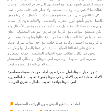
ومدينة اغخميم بانغهم ذهبوا مع اصدقائهم إلى شرق العوينات ، وحدث
هنالك ما لا عين رأت ولا أذن سمعت ولا خطر على قلب بشر ، حيث
كان القائمون على المزرعة يقومون بتعذيب الأطفال الذين يقومون
بالعمل لديهم بأبشع أنواع الضرب والتعذيب ، والاهانه بدون أي أسباب
ولم يحدث معنا ذلك فقط بل حدث أيضا مع مجموة من الأطفال ولم
يكن نستطيع التواصل مع اقاربنا عن طريق الهواتف المحمولة ، لغان
هم أخذوا هواتفنا المحمولة خوفا من إبلاغ أهالينا بما يحدث وعدنا الى
مركز ومدينة اخميم ، وكانت هناك جلسه مع أحد النواب بمركز صدفا
للاتفاق على اعطائنا المبالغ المالية التي قمنا بالعمل بها ولكن لم
نوفق في ذلك ، نطالب جميع الجهات المختصة ، حمايه الطفل و
مديريه امن اسيوط ، ومديريه امن سوهاج ، و معالي المستشار
النائب العام بالتدخل لعودة حقوقنا .
تاجز:اخبار سوهاجاوان مصرتعذيب أطفالحوادث سوهاجسماسرة
الاطفالعصابة تعذيب الاطفال في سوهاجعقوبة تعذيب الاطفالمديريه
امن سوهاجواقعة تعذيب أطفال بـ شرق العوينات
لماذا لا نستطيع العيش بدون الهواتف المحمولة