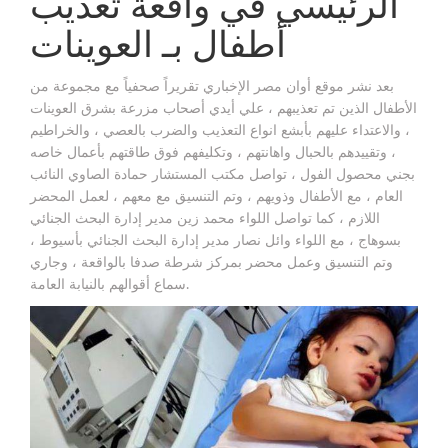
الرئيسي في واقعة تعذيب
أطفال بـ العوينات
بعد نشر موقع أوان مصر الإخباري تقريراً صحفياً مع مجموعة من
الأطفال الذين تم تعذيبهم ، علي أيدي أصحاب مزرعة بشرق العوينات
، والاعتداء عليهم بأبشع انواع التعذيب والضرب بالعصي ، والخراطيم
، وتقييدهم بالحبال واهانتهم ، وتكليفهم فوق طاقتهم بأعمال خاصه
بجني محصول الفول ، تواصل مكتب المستشار حمادة الصاوي النائب
العام ، مع الأطفال وذويهم ، وتم التنسيق مع معهم ، لعمل المحضر
اللازم ، كما تواصل اللواء محمد زين مدير إدارة البحث الجنائي
بسوهاج ، مع اللواء وائل نصار مدير إدارة البحث الجنائي بأسيوط ،
وتم التنسيق وعمل محضر بمركز شرطة صدفا بالواقعة ، وجاري
سماع أقوالهم بالنيابة العامة.