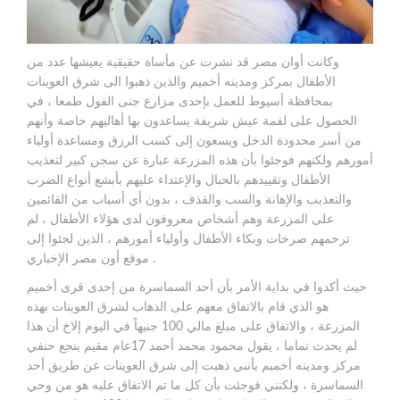
وكانت أوان مصر قد نشرت عن مأساة حقيقية يعيشها عدد من
الأطفال بمركز ومدينه أخميم والذين ذهبوا الى شرق العوينات
بمحافظة أسيوط للعمل بإحدى مزارع جنى الفول طمعا ، في
الحصول على لقمة عيش شريفة يساعدون بها أهاليهم خاصة وأنهم
من أسر محدودة الدخل ويسعون إلى كسب الرزق ومساعدة أولياء
أمورهم ولكنهم فوجئوا بأن هذه المزرعة عبارة عن سجن كبير لتعذيب
الأطفال وتقييدهم بالحبال والإعتداء عليهم بأبشع أنواع الضرب
والتعذيب والإهانة والسب والقذف ، بدون أي أسباب من القائمين
على المزرعة وهم أشخاص معروفون لدى هؤلاء الأطفال ، لم
ترحمهم صرخات وبكاء الأطفال وأولياء أمورهم ، الذين لجئوا إلى
موقع أون مصر الإخباري .
حيث أكدوا في بداية الأمر بأن أحد السماسرة من إحدى قرى أخميم
هو الذي قام بالاتفاق معهم على الذهاب لشرق العوينات بهذه
المزرعة ، والاتفاق على مبلغ مالي 100 جنيهاً في اليوم إلاخ أن هذا
لم يحدث تماما ، يقول محمود محمد أحمد 17عام مقيم بنجع حنفي
مركز ومدينه أخميم بأنني ذهبت إلى شرق العوينات عن طريق أحد
السماسرة ، ولكنني فوجئت بأن كل ما تم الاتفاق عليه هو من وحي