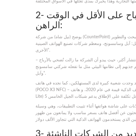
2- لا تهتم شركة شاومي بتحقيق الأرباح على الأقل في الوقت
الراهن:
يوضح (نيل شاه) من شركة (CounterPoint) للأبحاث قائلًا: “لدى شركة شاومي نموذج أعمال مختلف، ومنهج للبحث والتطوير
مثل: آبل وسامسونج، ومعظم شركات تصنيع الهواتف الصينية
الأخرى”.
ار أكثر، حيث يبدو أن الشركة ما زالت تُضحي بالأرباح –
ن ثم جذبهم إلى نظامها البيئي مثل ما تفعله شركتي سامسونج
وآبل”.
 وجدت شعبية كبيرة لدى المستهلكين، كما نجده في هاتف
(POCO X3 NFC) – علامة تجارية فرعية للشركة – الذي يعتبر أحد أفضل الهواتف الذكية قيمة في عام 2020، و هاتف (Mi 10T
لانات على شاشة هواتفها أثناء تثبيت التطبيقات، وهي وسيلة
بحثون عن أفضل هاتف بسعر مناسب ولا يمانعون من ظهور