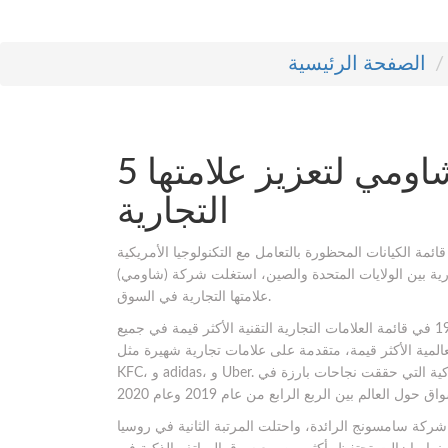
الصفحة الرئيسية
5 طرق تستخدمها شركة شاومي لتعزيز علامتها
التجارية
مة الكيانات المحظورة بالتعامل مع التكنولوجيا الأمريكية
لولايات المتحدة والصين، استغلت شركة (شاومي) Xiaomi غياب هذه الشركة بشكل كبير لترسيخ
علامتها التجارية في السوق.
حيث كان نموها ثابتًا طوال العام الماضي من خلال احتلالها للمرتبة 19 في قائمة العلامات التجارية التقنية الأكثر قيمة في جميع
مة العلامات التجارية العالمية الأكثر قيمة، متقدمة على علامات تجارية شهيرة مثل:
KFC، و adidas، و Uber. بالإضافة إلى ذلك؛ تعتبر الشركة من أفضل شركات تصنيع الهواتف الذكية التي حققت نجاحات بارزة في
 الأولى في إسبانيا في مايو 2020، متجاوزة شركة سامسونج الرائدة، واحتلت المرتبة الثانية في روسيا