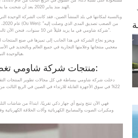
مستح
الهند منذ يناير 2020 بعد أن شحنت ما يصل إلى 13.1 مليون جهاز خلال الربع الثالث من العام نفسه.
وبالنسبة لمكانتها في بلد المنشأ الصين، فقد كانت الشركة الوحيدة الت
ة
عام
شركة شاومي في ما يزيد قليلاً عن 10 سنوات، فنحن الآن ثالث أكبر صانع للهواتف الذكية على مستوى العالم وفي أوروبا”.
ويعزو نجاح الشركة في هذا الجانب إلى تميزها في صنع المنتجات الم
معجبي منتجاتها وعلامتها التجارية في جميع العالم وبالتحديد في الأسو
هيالوحيدة التي تُفسر النمو الكبير الذي تشهده الشركة في الفترة الأخيرة.
1- منتجات شركة شاومي تغطي جميع المجالات تقريبًا:
دخلت شركة شاومي ببساطة في كل مجالات تطوير المنتجات التقنية 
فهي الآن تنتج وتبيع أي جهاز ذكي تقريبًا، ابتداءً من شاشات التل
ومكبرات الصوت والمصابيح الكهربائية وآلات الحلاقة الكهربائية وف