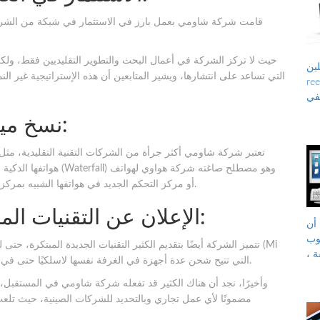
قامت شركة شاومي بعمل بارز في الاستثمار في شبكة من الشركات 
حيث لا تركز الشركة في أعمال البحث والتطوير التقليديين فقط، ولكن
ن ،
التي تساعد على انتشارها، ويشير المتابعين أن هذه الإستراتيجية غير ال
 الحر ، تاريخ
يفي
4- نسخ ميزات منافسيها بدون تردد:
تعتبر شركة شاومي أكثر جرأة من الشركات التقنية التقليدية، مث
هواتفها الذكية أو تنسخه
(Mate 30 Pro)، أو مركز التحكم الجديد في هواتفها الشبيه بمركز التحكم الموجود في هواتف آيفون من آبل.
5- الإعلان عن التقنيات المبتكرة حتى لو أفكار فقط:
أن
يمكن تحويله إلى جهاز
تتميز الشركة أيضًا بتقديم الكثير التقنيات الجديدة المبتكرة، حتى ل
ة ،
Air Charge) التي تتيح شحن عدة أجهزة في الغرفة نفسها لاسلكيًا حتى في حالة وجود العوائق، مثل: المقاعد أو الطاولات.
وأخيرًا، نجد أن هناك الكثير قد تفعله شركة شاومي في المستقبل،
مضمونًا لأي عمل تجاري وبالتحديد للشركات الصينية، حيث تلعب ا