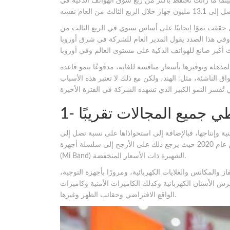
وذة على نسبة 23% من السوق في الربع الثالث من عام 2020، بينما ما زالت تحتفظ بأكثر من ربع سوق الهواتف الذكية في
ي حققت نموًا إيجابيًا على أساس سنوي في الربع الثالث من
 2020، وفي هذا الصدد يقول المدير العام للشركة في شرق أوروبا (Ou Wen): “من الصعب تصديق المدى الذي وصلت إليه
ذهلة وتوفيرها بأسعار منافسة للغاية، مدفوعًا بنمو قاعدة
اق الناشئة، مثل: الهند، ولكن مع ذلك لا تعتبر هذه الأسباب
وإنتاجها، فبالإضافة إلى استحواذاها على نسبة تصل إلى
22% في سوق الأجهزة القابلة للارتداء في الصين في الربع الثالث من عام 2020 حيث يرجع ذلك على الأرجح إلى سلسلة أجهزة
(Mi Band) الشهيرة ذات الأسعار المنخفضة.
فاز والمكانس والغلايات الكهربائية، ومرورًا بأجهزة التوجية،
رش الأسنان الكهربائية وكذلك الكاميرات الأمنية وكاميرات
الواقع الافتراضي وحقائب الظهر وغيرها.