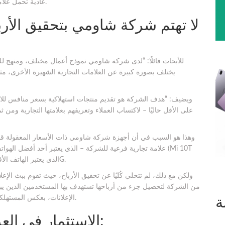
عادية تحمل علامتها التجارية وهذا يخبرك بمدى تغللها في الأسواق المختلفة.
يختلف بصورة كبيرة عن العلامات التجارية الشهيرة الأخرى، 
ويضيف: “هدف الشركة هو تقديم منتجات استهلاكية بسعر منافس للانتش
على الأقل حاليًا – لاكتساب العملاء وتعريفهم بعلامتها التجارية وم
وهذا هو السبب في أن أجهزة شركة شاومي ذات الأسعار المعقولة قد
Lite) الذي يعتبر الهاتف الأقل تكلفة على الإطلاق يدعم شبكات الجيل الخامس 5G.
ولكن مع ذلك، لم تتخلي كُليًا عن تحقيق الأرباح، حيث تقوم ببث الإع
من الشركة لتحصيل جزء من أرباحها تستهدف بها المستخدمين الذين ي
الإعلانات، بعكس المستهلكين الذي يستخدمون الهواتف الذكية التي تتجاوز الألف دولار.
ة
3- الاستثمار في العديد من الشركات الناشئة: