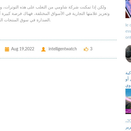
ولكن إذا تمكنت شركة شاومي من التغلب على هذه التوترات، وف
الصدارة في سوق المنتجات الذكية أو على الأقل التقدم خطوات كبيرة في القائمة النهائية.
opéra
ess
être ren
et 
Aug 19,2022
intelligentwatch
3
رازين،
أو
وي
“هواوي ووتش جي تي2
حقق المشغل الرقمي إنوي أفضل نتيجة إجمالية لسنة 2020،
عة على لقب “أحسن