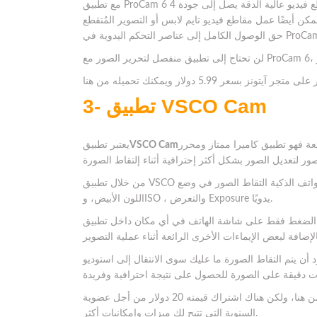
مع تطبيق ProCam 6 يمكن للمصورين التقاط مقاطع فيديو عالية الدقة يصل إلى جودة 4K Ultra HD، وتعديلها مباشرة في
ل مقاطع فيديو تايم لابس أو التصوير المُتقطع timelapse، في كلتا الحالتين ستحصل على
3- تطبيق VSCO Cam
عة فهو تطبيق كاميرا ممتاز ومحرر
VSCO Cam
يعتبر تطبيق
من خلال تطبيق VSCO يمكن لمصوري الهواتف الذكية التقاط الصور في وضع RAW من خلال تبديل بسيط، وضبط كل من توازن
اللون الأبيض، وISO ، والتعرض Exposure يدويًا.
ق الضغط فقط على شاشة الهاتف في أي مكان داخل تطبيق
يتم التقاط الصورة ما عليك سوى الانتقال إلى استوديو VSCO حيث يمكنك تطبيق الفلاتر المصممة بخبرة وإجراء
التطبيق متوفر على متجر آيتونز مجانًا ويمكنك تحميله من هنا، ولكن هناك اشتراك قيمته 20 دولار من أجل عضوية VSCO X
السنوية التي تتيح لك ميزات وإمكانيات أكثر.