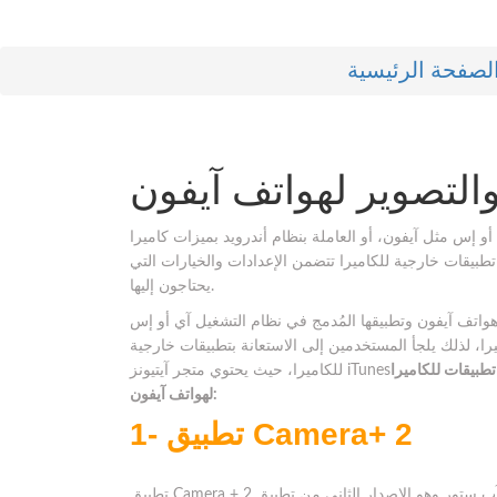
لصفحة الرئيسية
أو إس مثل آيفون، أو العاملة بنظام أندرويد بميزات كاميرا
طبيقات خارجية للكاميرا تتضمن الإعدادات والخيارات التي
يحتاجون إليها.
ون وتطبيقها المُدمج في نظام التشغيل آي أو إس iOS، ولكنها تركز على
را، لذلك يلجأ المستخدمين إلى الاستعانة بتطبيقات خارجية
ذلك سنقدم لكم أفضل 5 تطبيقات للكاميرا
لهواتف آيفون:
1- تطبيق Camera+ 2
تطبيق Camera + 2 هو أفضل وأقوى تطبيق كاميرا متوفر لهواتف آيفون على متجر آب ستور وهو الإصدار الثاني من تطبيق