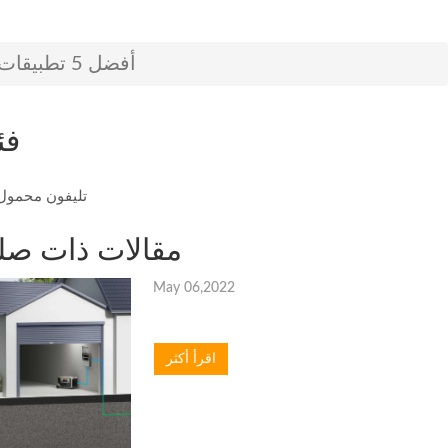
أفضل 5 تطبيقات للكاميرا والتصوير لهواتف آيفون
فئ
تليفون محمول
مقالات ذات صل
May 06,2022
اقرأ أكثر