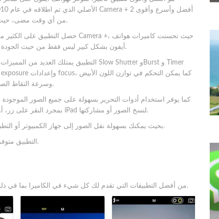
من أي وقت مضى، حيث يمتلك واجهة مستخدم سريعة الاستجابة سهلة الاستخدام.
حصل التطبيق على الكثير من التحديثات خ
آيفون بشكل كبير ليس فقط من حيث الجودة البصرية، ولكن أيضًا في مجموعة الأدوات التقنية والإبداعية.
التطبيق يمتلك العديد من المميزات مثل أوضاع
وسرعة التقاط الصور ﺑﺎﺳﺗﺧدام المؤشرات واﻟﺿواﺑط اﻟﺗﻲ ﺗظﮭر ﻋﻟﯽ اﻟﺷﺎﺷﺔ.
كما يوفر استخدام أدوات التحرير بسهولة على جميع الصور الموجودة ف
الصور وLightbox بمجرد النقر على زر، أو استخدم إيماءات السحب والإفلات على iPad لنسخ الصور أو مشاركتها.
يتكامل التطبيق مع تطبيقات أخرى في iTunesبحيث يمكنك بسهولة نقل الصور إلى جهاز الكمبيوتر أو التطبيقات الأخرى.
التطبيق متوفر على متجر آيتونز بسعر 2.99 دولار ويمكنك تحميله من هنا.
يُعد تطبيق ProCam 6 من أفضل التطبيقات التي تقدم لك كل شيء في الكاميرا بما في ذلك تسجيل مقاطع الفيديو بجودة عالية.