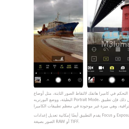
كاميرا هاتفك لالتقاط الصور الثابتة، مثل أوضاعnight وburst، وأداة الغالق
البطيئة، ووضع البورتريه Portrait Mode، وحتى الصور ثلاثية الأبعاد، وفوق كل ذلك فإن تطبيق ProCam 6 يقدم لك إمكانية تصوير
يقدم التطبيق أيضًا إمكانية تعديل إعدادات Focus و Exposure بشكل إحترافي بل يمكنك أيضاً تعديل تباين اللون الأبيض وحفظ
الصور بصيغة RAW أو TIFF.