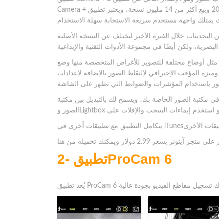
Camera + الأصلي الذي تم اطلاقه في عام 2010 وبيع أكثر من 14 مليون نسخة، ويعتبر تطبيق Camera + 2 أفضل وأسرع وأقوى
لال الفترة الأخير ليختلف عن النسخة الأصلية Camera +، حيث تحسنت كاميرات هواتف
 مختلفة للتصوير للأغراض المتخصصة منها وضع Slow Shutter وBurst و Timer
وميزة المؤقت الإحترافي لإلتقاط الصور بالإضافة لإعدادات exposure وإعدادات focus، كما يمكن التحكم في توازن اللون الأبيض
ي مكتبة الصور الخاصة بك، ويسمح لك بالتبديل بين مكتبة
ProCam 6
2- تطبيق