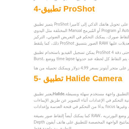
تطبيق ProShot
4-
يتميز تطبيق ProShot بأنه قادر على تحويل هاتفك الذكي إلى كاميرا DSLR احترافية، حيث يوفر للمستخدم جميع أوضاع التصوير
المختلفة مثل اليدوي Manual أو المُبرمج Program أو Auto أو تخصيص وضعين معًا، بغض النظر عن الوضع الذي ستقوم من خلال
تقاط صورك، يمكنك التحكم في التعريض الضوئي، التركيز، ISO، سرعة الغالق، توازن اللون الأبيض، شدة اللمعان، وأكثر من
يمكن تسجيل الفيديو باستخدام تطبيق ProShot أيضًا حتى دقة 4K، لذلك فهو بديل متكامل للكاميرات الإحترافية، ويوفر وضع
5- تطبيق Halide Camera
 التطبيق واجهة مستخدم سهلة وبسيطة،
Halide
يعتبر تطبيق
تحكم في الإعدادات أثناء التصوير عن طريق الإيماءات Gestures
كما يمكنك أيضاً إلتقاط صور بصيغة RAW، وبالنسبة لمُحبي تصوير وضع البورتريه Portrait Mode، يدعم التطبيق وضع Halide’s
Depth ليمنح المستخدمين أسرع لقطات بورتريه، كماتتيح الواجهة المخصصة للتطبيق على هاتف آيفون X إمكانية استخدام
التطبيق بيد واحدة فقط.