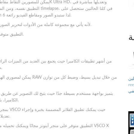
التطبيق نفسه، ومن الممكن أيضًا عم
حق الوصول الكامل إلى عناصر التحكم اليدوية في ProCam 6 لذا ستبدو الصور ومقاطع الفيديو رائعة.
لن تحتاج إلى تطبيق منفصل لتحرير الصور مع ProCam 6، لأنه يأتي مع مجموعة كاملة من الأدوات لتحرير الصور.
التطبيق متوفر على متجر آيتونز بسعر 5.99 دولار ويمكنك تحميله من هنا.
ة
من أشهر تطبيقات الكاميرا حيث يجمع بين العديد من الميزات الرائ
صور لتعديل الصور بشكل أكثر إحترافية أثناء إلتقاط الصورة.
ن ،
 الحر ، تاريخ
يفي
يتميز بواجهة مستخدم بسيطة جدًا حيث يتيح لك التصوير عن طري
الكاميرا، بالإضافة لبعض الإيماءات الأخرى الرائعة أثناء عملية التصوير.
بمجرد أن 
تعديلات دقيقة على الصورة للحصول على نتيجة احترافية وفريدة.