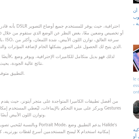
أن
يمكن تحويله إلى جهاز
ة ،
بال
ذلك، كما يلتقط ProShot الصور بتنسيق RAW الذي يتيح لك الحصول على الصور بشكلها الخام لإضافة المؤثرات والتعديلات عليها.
Burst، ووضع time lapse نتائج عالية الجودة، بحيث يتم التقاط كل لحظة عند حدوثها.
التطبيق متوفر على متجر آيتونز بسعر 4.99 دولار ويمكنك تحميله من هنا.
opéra
ess
être ren
et 
من أفضل تطبيقات الكاميرا المتواجدة على متجر آيتونز، حيث يقدم
ويركز على ميزة التحكم بالإيماءات، ليُعطي المستخدم إمكانية ال
بدءًا من التحكم في فتحة العدسة وإعدادات focus وتوازن اللون الأبيض أيضًا، وغيرها.
رازين،
أو