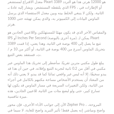
معدل الاقتراع لمستشعر Pixart 3389 هو 12000 هرتز. هذا هو التردد
الذي يلتقطه المستشعر، ويشار إليه عادةً بـ FPS ، أو الإطارات في
الثانية، ولكن لا ينبغي الخلط بينه وبين معدل الاستقصاء الذي يرسل
الماوس البيانات إلى الكمبيوتر به، والذي يمكن تهيئته حتى 1000
هرتز.
والمقياس الآخر الذي قد يكون مهمًا للمستهلكين واللاعبين الجادين هو
IPS أو Inches Per Second (مرة أخرى بالبوصة). يمكن لـ Pixart
3389 تتبع ما يصل إلى 400 بوصة في الثانية. وهذا يعني، إذا قمت
بتحريك الماوس أسرع من 400 بوصة في الثانية، أو أكثر من 10 م /
ث، فستفقد بعض التتبع.
يبلغ طول مكتبي مترين تقريبًا. سأضطر إلى تحريك هذا الماوس عبر
مكتبي في أقل من 0.2 ثانية لتجربة التتبع وإفلاته. في حين أن هذا قد
يبدو سخيفًا، إلا أنه ليس غير واقعي تمامًا كما قد يبدو. لا يعني ذلك أنه
من المعتاد أن يستخدم الأشخاص مساحة مكتبهم بالكامل في أجزاء
من الثانية، ولكن التغييرات السريعة في مسار الماوس قد يكون لها
تسارع كبير، حتى ولو لبضع مئات من الثانية. للاعبين الجادين، هذه
ميزة تنافسية.
الآن إلى جوانب الأداء الأخرى، فإن محور Zepher Pro ، المروحة،
واضح ومباشر. إنه يعمل فقط! تأثير التبريد واضح للغاية، لا سيما في