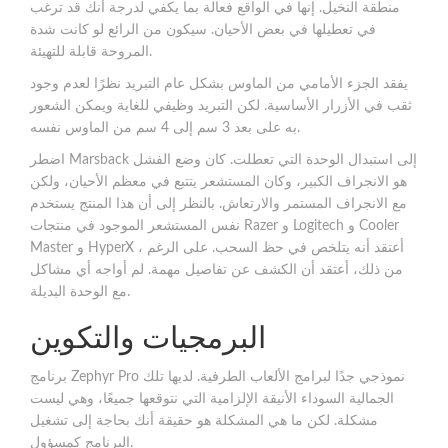
منطقة النخيل. إنها في الواقع فعالة بما يكفي لدرجة أنك قد ترغب
في تعطيلها في بعض الأحيان. سيكون من الرائع لو كانت شدة
المروحة قابلة للتهيئة.
يفقد الجزء الأمامي من الماوس بشكل عام التبريد نظرًا لعدم وجود
ثقب في الأزرار الأساسية. لكن التبريد وظيفي للغاية ويمكن الشعور
به على بعد 3 سم إلى 4 سم من الماوس نفسه.
اضطر Marsback إلى استبدال الوحدة التي تعطلت. كان وضع الفشل
هو الانجراف الكبير، وكان المستشعر يتتبع في معظم الأحيان، ولكن
مع الانجراف المستمر والارتعاش. بالنظر إلى أن هذا المنتج يستخدم
نفس المستشعر الموجود في منتجات Razer و Logitech و Cooler
Master و HyperX ، أعتقد أنه يتلخص في حظ السحب. على الرغم
من ذلك، أعتقد أن الكشف عن تفاصيل مهمة. لم أواجه أي مشاكل
مع الوحدة البديلة.
البرمجيات والتكوين
برنامج Zephyr Pro نموذجي جدًا لبرامج الألعاب الطرفية. لديها تلك
الجمالية السوداء الأنيقة الإلزامية التي نتوقعها جميعًا، وهي ليست
مشكلة. لكن ما هي المشكلة هو حقيقة أنك بحاجة إلى تشغيل
البرنامج كمسؤول.