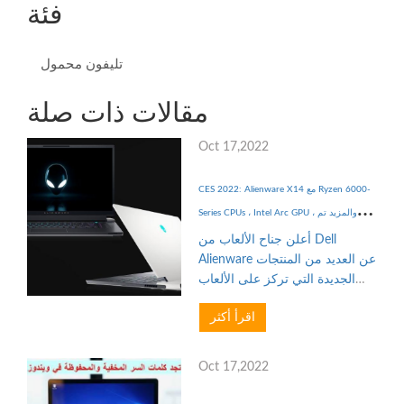
فئة
تليفون محمول
مقالات ذات صلة
Oct 17,2022
CES 2022: Alienware X14 مع Ryzen 6000-
Series CPUs ، Intel Arc GPU ، والمزيد تم
الإعلان عنه
أعلن جناح الألعاب من Dell
Alienware عن العديد من المنتجات
الجديدة التي تركز على الألعاب
خلال حدث CES 2022. يتضمن ذلك
اقرأ أكثر
جهاز كمبيوتر محمولًا جديدًا فائق
النحافة مقاس 14 بوصة،
وإصدارات مطورة من أجهزة
Oct 17,2022
الكم...