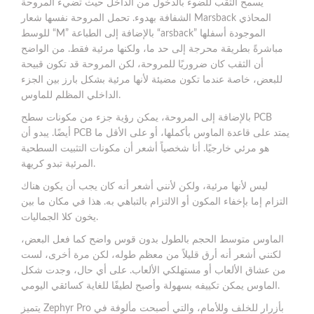
يسمح الثقب للضوء بالدخول من الداخل حيث تضيء المروحة
الشفافة بهدوء. تحمل المروحة نفسها شعار Marsback المحاذي
للوسط “M” بالإضافة إلى الطباعة “arsback” الموجودة أسفلها
مباشرةً بطريقة محرجة إلى حد ما، ولكنها مرئية فقط. من الواضح
أن الثقب كان ضروريًا للمروحة، لكن المروحة قد تكون قبيحة
للبعض، خاصة عندما تكون مضيئة لأنها مرئية بشكل بارز بين الجزء
الداخلي المظلم للماوس.
بالإضافة إلى المروحة، يمكن رؤية جزء من مكونات سطح PCB
أيضًا. يبدو أن PCB يمتد على قاعدة الماوس بأكملها، أو على الأقل ما
هو مرئي خارجيًا. أنا شخصياً أشعر أن مكونات التثبيت السطحية
المرئية تبدو كريهة.
ليس لأنها مرئية، ولكن لأنني أشعر أنه كان يجب أن يكون هناك
التزام إما بإخفاء المكون أو الالتزام بالتباهي به. هذا في مكان ما بين
يخون كلا الجماليات.
الماوس متوسط ​​الحجم بالطول بدون قوس واضح كما فعل البعض،
لكنني أشعر أنه أرق قليلاً من معظم طوله، لكن مرة أخرى، لست
من عشاق الألعاب أو مستهلكي الألعاب. على أي حال، وجدت شكل
الماوس يمكن تكييفه بسهولة وأصبح لطيفًا للغاية كسائقي اليومي.
يتميز Zephyr Pro بأزرار للخلف وللأمام، والتي أصبحت مألوفة في