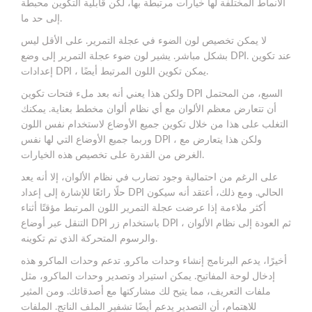
الأنماط المختلفة لها خيارات مرتبطة بها، لكن قابلية التكوين محبطة
إلى حد ما.
لا يمكن تخصيص لون الضوء في عجلة التمرير. على الأقل ليس
بشكل مباشر. يشير لون ضوء عجلة التمرير إلى وضع DPI. عند تكوين
إعدادات DPI ، يمكن تكوين اللون المرتبط أيضًا.
ولكن هذا يعني أنه بعد ملء فتحات تكوين DPI السبع، من المحتمل
أن تتعارض معظم الألوان مع أي نظام ألوان مخطط بعناية. يمكنك
التغلب على هذا من خلال تكوين جميع الأوضاع لاستخدام نفس اللون
وربما جميع الأوضاع التي لها نفس DPI ، ولكن هذا يتعارض مع
الغرض من القدرة على تخصيص هذه الخيارات.
على الرغم من احتمالية وجود تضارب في نظام الألوان، إلا أنه يعد
حلًا رائعًا للإشارة إلى إعداد DPI الحالي. ومع ذلك، أعتقد أنه سيكون
أكثر ملاءمة إذا عرضت عجلة التمرير اللون المرتبط مؤقتًا أثناء
التنقل عبر أوضاع DPI باستخدام زر DPI ، ثم العودة إلى نظام الألوان
والرسوم المتحركة الذي تم تكوينه.
أخيرًا، يدعم البرنامج إنشاء وحدات ماكرو. تدعم وحدات الماكرو هذه
إدخال لوحة المفاتيح. يمكن استيراد وتصدير وحدات الماكرو، مثل
ملفات التعريف، مما يتيح لك مشاركتها مع أصدقائك. ومن المثير
للاهتمام، أن التصدير يدعم أيضًا تشفير الملف الناتج. الملفات