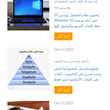
كيف تصل إلى كلمات المرور المحفوظة في
نظام ويندوز 10؟
يحتوي نظام التشغيل (ويندوز 10)
Windows 10 على أداة مدمجة
لحفظ كلمات المرور والوصول إليها
بسهولة، حيث يحتفظ النظام فعليًا
اقرأ أكثر
بقائمة بكل كلمات المرور، ويتيح
لك الوصول إليها وقتما تشاء،
وتتضمن هذه القائمة ك...
Oct 17,2022
ما اصغر وحدة تخزين في الحاسوب
تكنولوجياجدول المحتوياتما اصغر
وحدة تخزين في الحاسوب، البتات
هي اللبنات الأساسية ليس فقط
لتخزين البيانات، ولكن لجميع
اقرأ أكثر
أجهزة الكمبيوتر، حيث تعمل أجهزة
الكمبيوتر بأرقام ثنائية وتجمع بين 0
و 1 في أنماط لا...
Oct 17,2022