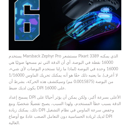
يستخدم Marsback Zephyr Pro مستشعر Pixart 3389 الذي يمكنه
16000 نقطة في البوصة. أي أن الدقة التي تم مسحها ضوئيًا هي
16000 وحدة في البوصة (لماذا ما زلنا نستخدم البوصات لأي شيء،
لا أعرف). ما يعنيه ذلك حقًا هو أنه يمكنك تحريك الماوس 1/16000
من البوصة (0.0015875 مم) وسيكتشف هذه الحركة، بشرط أن
يكون لديك ضبط DPI على 16000.
يسمح إعداد DPI الأعلى بسرعة أكبر، ولكن يمكن أن يؤثر أحيانًا على
الدقة بسبب خطأ المستخدم، ولهذا السبب، يصبح تفضيلًا شخصيًا. ومع
ذلك، يمكنك زيادة DPI وخفض سرعة الماوس في نظام التشغيل
لديك لزيادة الحساسية دون التعامل الصعب عادةً مع أوضاع DPI
العالية.