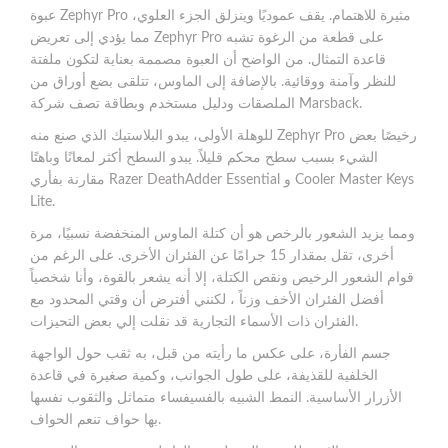
عبوة Zephyr Pro مثيرة للاهتمام. يقف عموديًا وينزلق الجزء العلوي،
مما يؤدي إلى تعريض Zephyr Pro على قطعة من الرغوة تشبه
قاعدة التمثال. من الواضح أن العبوة مصممة بعناية لتكون ملفتة
للنظر وآمنة ووقائية. بالإضافة إلى الماوس، تتلقى بضع أوراق من
الملصقات ودليل مستخدم وبطاقة تصف شركة Marsback.
للوهلة الأولى، يبدو البلاستيك الذي صنع منه Zephyr Pro رخيصًا بعض
الشيء بسبب سطح محكم قليلاً. يبدو السطح أكثر لمعانًا وباهتًا
مقارنة بفأري Razer DeathAdder Essential و Cooler Master Keys
Lite.
ومما يزيد الشعور بالرخص هو أن كتلة الماوس المنخفضة نسبيًا، مرة
أخرى، تقل بمقدار 15 جرامًا عن الفئران الأخرى. على الرغم من
قوام الشعور الرخيص ونقص الكتلة، إلا أنه يشعر بالقوة، وأنا شخصياً
أفضل الفئران الأخف وزناً ، لكنني أفترض أن وقتي المحدود مع
الفئران ذات الأسماء التجارية قد نقلت إلي بعض التحيزات.
جسم الفأرة، على عكس ما رأيته من قبل، به ثقب حول الواجهة
الخلفية للقذيفة، على طول الجوانب، وكمية صغيرة في قاعدة
الأزرار الأساسية. النمط الشبيه بالفسيفساء متماثل والثقوب نفسها
بها حواف تنعم الحواف.