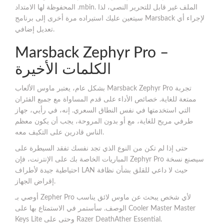
المحفوظة لها الامتداد .mbin. الملف غير قابل للتحرير النصي، لذا
سيتعين عليك استيراده مرة أخرى إلى برنامج Marsback لإجراء أي
تعديل إضافي.
Marsback Zephyr Pro –
الكلمات الأخيرة
بشكل عام، يعتبر ماوس الألعاب Marsback Zephyr Pro تجربة
ممتعة للغاية. خصائص الأداء على قدم المساواة مع جميع الفئران
التي استخدمتها في نفس النطاق السعري. إنه، في رأيي، جهاز
طرفي مريح للغاية، مع أو بدون المروحة، يجب أن يكون معظم
الناس قادرين على التكيف معه.
حتى إذا لم تكن من النوع الذي تجد نفسك تفقد السيطرة على
المباريات الخاصة بك على الإنترنت، فإن Zephyr Pro سيصنع نسخة
احتياطية جيدة لأطراف LAN حيث لا داعي للقلق بشأن نظافة
إقراض الجهاز.
أوصي بـ Zepher Pro لأي شخص يبحث عن ماوس لائق يناسب
الوصف. سأستمر في الاستمتاع بها على Cooler Master Master
Keys Lite وحتى على Razer DeathAther Essential.