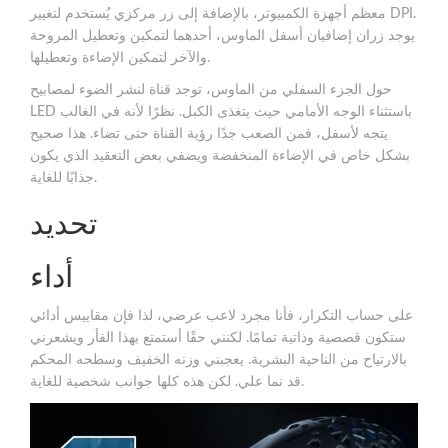
معظم أجهزة الكمبيوتر، بالإضافة إلى زر مركزي يُستخدم لتغيير DPI.
يوجد زران إضافيان أسفل الماوس، أحدهما لتمكين وتعطيل المروحة
والآخر لتمكين الإضاءة وتعطيلها.
حول الجزء السفلي من الماوس، توجد قناة لنشر الضوء لمصابيح
LED باستثناء الوجه الأمامي حيث يتغذى الكبل. نظرًا لأنه في الغالب
يتجه لأسفل، فمن الصعب جدًا رؤية القناة حتى تضاء. هذا صحيح
بشكل خاص في الإضاءة المنخفضة ويضفي بعض التعقيد الذي يكون
جذابًا للغاية.
تحديد
أداء
على حساب التكرار، فأنا مجرد لاعب عرضي، لذا فإن مقاييس أدائي
ستكون قصصية وذاتية تمامًا. لكنني حقًا أستمتع بهذا الفأر ويشعرني
بالارتياح من الناحية البشرية. يعجبني وزنه الخفيف وسطحه المحكم
قد نما علي. لكن هذه كلها جوانب شخصية للغاية.