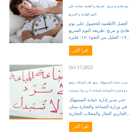
نوم هادئ و مريح : طريقة و أطعمة تساعد علي
النوم الهادئ و السريع
أفضل الأطعمة للحصول على نوم
هادئ و مريح :طريقة النوم السريع
:١٧- القليل من الضوء :١٨- فلترة
الهواء :١٩- مصنع الأكسجين :١٠
اقرأ أكثر
نباتات موصي بها لغرف النوم
للحصول على نوم هادئ و
مريحكثرة النوم :نوم هادئ و مر...
Oct 17,2022
مدير حماية المستهلك: يمنع على المحلات وضع
عبارة «البضاعة المباعة لا ترد ولا تستبدل»
التعليقات
حذر مدير إدارة حماية المستهلك
في وزارة الصناعة والتجارة سنان
الجابري التجار والمحلات التجارية
من وضع عبارة «البضاعة المباعة لا
اقرأ أكثر
ترد ولا تستبدل»، واعتبارها مبدأ في
المعاملات التجارية مع الزبائن، إذ