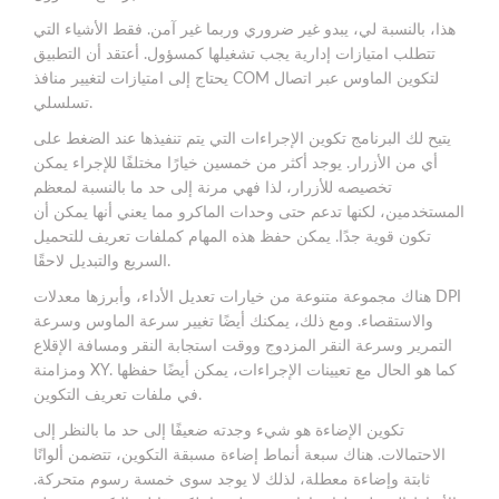
هذا، بالنسبة لي، يبدو غير ضروري وربما غير آمن. فقط الأشياء التي
تتطلب امتيازات إدارية يجب تشغيلها كمسؤول. أعتقد أن التطبيق
يحتاج إلى امتيازات لتغيير منافذ COM لتكوين الماوس عبر اتصال
تسلسلي.
يتيح لك البرنامج تكوين الإجراءات التي يتم تنفيذها عند الضغط على
أي من الأزرار. يوجد أكثر من خمسين خيارًا مختلفًا للإجراء يمكن
تخصيصه للأزرار، لذا فهي مرنة إلى حد ما بالنسبة لمعظم
المستخدمين، لكنها تدعم حتى وحدات الماكرو مما يعني أنها يمكن أن
تكون قوية جدًا. يمكن حفظ هذه المهام كملفات تعريف للتحميل
السريع والتبديل لاحقًا.
هناك مجموعة متنوعة من خيارات تعديل الأداء، وأبرزها معدلات DPI
والاستقصاء. ومع ذلك، يمكنك أيضًا تغيير سرعة الماوس وسرعة
التمرير وسرعة النقر المزدوج ووقت استجابة النقر ومسافة الإقلاع
ومزامنة XY. كما هو الحال مع تعيينات الإجراءات، يمكن أيضًا حفظها
في ملفات تعريف التكوين.
تكوين الإضاءة هو شيء وجدته ضعيفًا إلى حد ما بالنظر إلى
الاحتمالات. هناك سبعة أنماط إضاءة مسبقة التكوين، تتضمن ألوانًا
ثابتة وإضاءة معطلة، لذلك لا يوجد سوى خمسة رسوم متحركة.