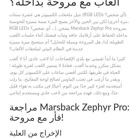
ألعاب مع مروحة بداخله؟
حيل ملحقات الكمبيوتر هي عشرة سنتات (RGB LEDs أي شخص؟).
لكن بين الحين والآخر يصبح المرء سمة مميزة للحوسبة (مرة أخرى،
RGB LEDs أي شخص؟ …). يشحن Marsback Zephyr Pro بمروحة
بداخله للحفاظ على أرقامك جافة وثبات قبضتك أثناء جلسات اللعب
الطويلة. لذا، هل المروحة وسيلة للتحايل؟ أم ستصبح ميزة مميزة
جديدة في النظام البيئي لملحقات الألعاب؟
كثيرا ما أبدأ تقييمي مع بلدي الإفصاحات. أنا لاعب عادي. أنا لا ألعب
بشكل متكرر وعندما ألعب، فعادةً لا يستمر اللعب لفترة طويلة ؛
الحياة في طريقها. لكنني أقضي ساعات على الكمبيوتر كل يوم،
وبقدر ما أرغب في تجنب الماوس لصالح لوحة المفاتيح، ما زلت
أستخدمه لجزء كبير جدًا من اليوم. أحيانًا في مكتب به هواء قليل
جدًا. ومع ذلك، فهذه مراجعة من لاعب عادي ومستخدم إنتاجي.
مراجعة Marsback Zephyr Pro:
فأر مع مروحة!
الإخراج من العلبة