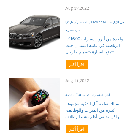
توفر الميزا...
Aug 19,2022
مواصفات وأسعار كيا k900 2020 في الإمارات -
نجوم مصرية
كيا k900 واحدة من أبرز السيارات
الرياضية في عائلة السيدان حيث
تتمتع السيارة بتصميم خارجي
يوضح القوة والهجومية لها ويظهر
اقرأ أكثر
ذلك في الخطوط الحادة الأمامية
للسيارة والشبكة الهجومية وأيضاً،
وتأتى بأبعاد مميز...
Aug 19,2022
أهم الاختصارات في ساعة آبل الذكية
تمتلك ساعة آبل الذكية مجموعة
كبيرة من الميزات والوظائف،
ولكن تختفي أغلب هذه الوظائف
خلف عدة اختيارات
اقرأ أكثر
لتفعيلها.ويمكنك استخدام