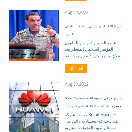
الاختصارات في ساعة آبل لتتمكن
من الوصول لهذه الوظائف بشكل
Aug 19,2022
أسرع قليلًا من ال...
شريط الأدلة السعودية على تورط حزب الله في
اليمن؟
شاهد العالم والعرب واللبنانيون
المؤتمر الصحفي المنتظر بعد
إعلان مسبق عن أدلة ثبوتية دامغة
على تورط حزب الله في حرب
اقرأ أكثر
اليمن سيتم الكشف عنها خلاله،
وجاءت المفاجأة بشريط مسجل
تضمن صورة طائرة مسيرة وعلم
Aug 19,2022
يسه...
Brand Finance تضع هواوي في المرتبة التاسعة
ضمن قائمة أفضل 10 علامات تجارية من حيث
القيمة في العالم
صنفت شركة Brand Finance،
وهي شركة استشارية رائدة في
مجال تقييم العلامات التجارية