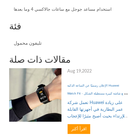
استخدام مساعد جوجل مع ساعات جالاكسي 4 وما بعدها
فئة
تليفون محمول
مقالات ذات صلة
Aug 19,2022
الإعلان رسميًا عن الساعة الذكية Huawei
Watch Fit مع شاشة كبيرة مستطيلة الشكل -
إلكتروني
تعمل شركة Huawei على زيادة
عمر البطارية في أجهزتها القابلة
للإرتداء بحيث أصبح مثيرًا للإعجاب
في الأونة الأخيرة. لقد رأينا ساعات
اقرأ أكثر
رياضية مثل Huawei Watch GT 2
أو إسوارات بسيطة للياقة البدنية