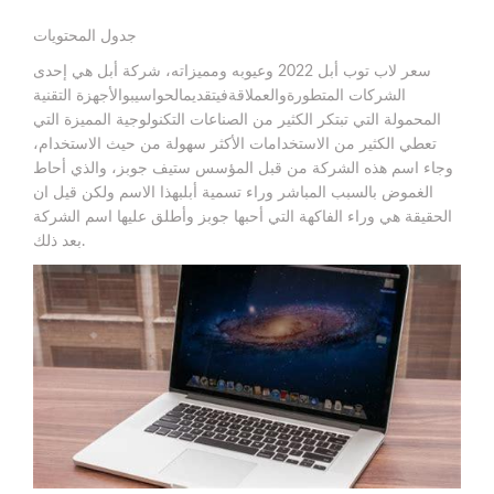
جدول المحتويات
سعر لاب توب أبل 2022 وعيوبه ومميزاته، شركة أبل هي إحدى
الشركات المتطورةوالعملاقةفيتقديمالحواسيبوالأجهزة التقنية
المحمولة التي تبتكر الكثير من الصناعات التكنولوجية المميزة التي
تعطي الكثير من الاستخدامات الأكثر سهولة من حيث الاستخدام،
وجاء اسم هذه الشركة من قبل المؤسس ستيف جوبز، والذي أحاط
الغموض بالسبب المباشر وراء تسمية أبلبهذا الاسم ولكن قيل ان
الحقيقة هي وراء الفاكهة التي أحبها جوبز وأطلق عليها اسم الشركة
بعد ذلك.