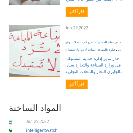
الهواء :١٩- مصنع الأكسجين :١٠
اقرأ أكثر
نباتات موصي بها لغرف النوم
للحصول على نوم هادئ و
مريحكثرة النوم :نوم هادئ و مر...
Jun 29,2022
مدير حماية المستهلك: يمنع على المحلات وضع
عبارة «البضاعة المباعة لا ترد ولا تستبدل»
التعليقات
حذر مدير إدارة حماية المستهلك
في وزارة الصناعة والتجارة سنان
الجابري التجار والمحلات التجارية
من وضع عبارة «البضاعة المباعة لا
اقرأ أكثر
ترد ولا تستبدل»، واعتبارها مبدأ في
المعاملات التجارية مع الزبائن، إذ
إن م...
المواد الساخنة
Jun 29,2022
intelligentwatch