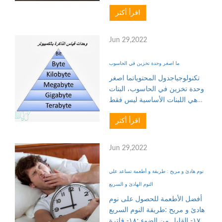
بسهولة، حيث يحتفظ النظام فعليًا
اقرأ أكثر
بقائمة بكل كلمات المرور، ويتيح
لك الوصول إليها وقتما تشاء،
وتتضمن هذه القائمة ك...
Jun 29,2022
ما اصغر وحدة تخزين في الحاسوب
تكنولوجياجدول المحتوياتما اصغر
وحدة تخزين في الحاسوب، البتات
هي اللبنات الأساسية ليس فقط
لتخزين البيانات، ولكن لجميع
اقرأ أكثر
أجهزة الكمبيوتر، حيث تعمل أجهزة
الكمبيوتر بأرقام ثنائية وتجمع بين 0
و 1 في أنماط لا...
Jun 29,2022
نوم هادئ و مريح : طريقة و أطعمة تساعد علي
النوم الهادئ و السريع
أفضل الأطعمة للحصول على نوم
هادئ و مريح :طريقة النوم السريع
:١٧- القليل من الضوء :١٨- فلترة