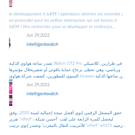
le développement d &#39 ؛ opérations ollointes est essentiel ،
en posiciulier pour les petites reetreprises qui ont besoin d
&#39 ؛ être renforcées pour se développer et croître.Les
Grandes Entreprises doiv ...
Jun 29,2022
intelligentwatch
تصدر ساعة هواوي الذكية Watch GT2 Pro في طرازين، كلاسيكي
ورياضي، وهي تحظى بزجاج حماية ياقوتي أو صفيريخلال مؤتمرها
السنوي للمطورين، كشفت شركة هواوي Huawei عن ساعتها الذكية
الجديدة “هواوي ووتش جي تي2 برو...
Jun 29,2022
intelligentwatch
حقق المشغل الرقمي إنوي أفضل نتيجة إجمالية لسنة 2020، وفق
تقرير “nPerf”، ليحصل للمرة الرابعة على لقب “أحسن شبكة
للأنترنيت النقال بالمغرب”.وتصدر إنوي ترتيب “nPerf” برصيد 64375
نقطة. ووضع هذا الترتيب على...