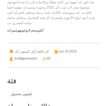
هنا نكون قد انتهينا من كتابة مقالنا وبالإشارة إلى ما تحدثناعنهحول
موضوع سعر لاب توب أبل 2022 وعيوبه ومميزاته، وهوما قمنا
بالحديث عنه وتوضيحه بالكامل فيما يرتبط ويتعلق بالشركة التي
تقدم أجود أنواع الأجهزة ولمعرفة كل هذه التفاصيل يمكنكم متابعة
مكتبة المصري نت.
أبلتوبسعرلابوعيوبهومميزاته
Jun 29,2022
كم تكلفة أول كمبيوتر أبل
intelligentwatch
85
فئة
تليفون محمول