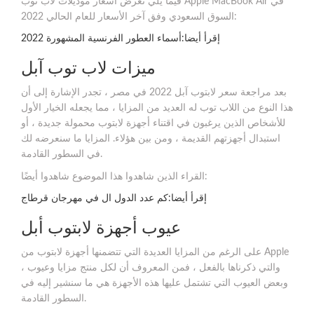
فيما يلي نعرض أسعار موديلات لاب توب Apple MacBook Air في
السوق السعودي وفق آخر الأسعار للعام الحالي 2022:
إقرأ أيضا:أسماء العطور الفرنسية المشهورة 2022
ميزات لاب توب آبل
بعد مراجعة سعر لابتوب آبل 2022 في مصر ، تجدر الإشارة إلى أن
هذا النوع من اللاب توب له العديد من المزايا ، مما يجعله الخيار الأول
للأشخاص الذين يرغبون في اقتناء أجهزة لابتوب محمولة جديدة ، أو
استبدال أجهزتهم القديمة ، ومن بين هؤلاء. المزايا ما سنعرضه لك
في السطور القادمة.
القراء الذين شاهدوا هذا الموضوع شاهدوا أيضًا:
إقرأ أيضا:كم عدد الدول ال في مهرجان قرطاج
عيوب أجهزة لابتوب أبل
على الرغم من المزايا العديدة التي تتضمنها أجهزة لابتوب من Apple
والتي ذكرناها بالفعل ، فمن المعروف أن لكل منتج مزايا وعيوب ،
وبعض العيوب التي تشتمل عليها هذه الأجهزة هي ما سنشير إليه في
السطور القادمة.