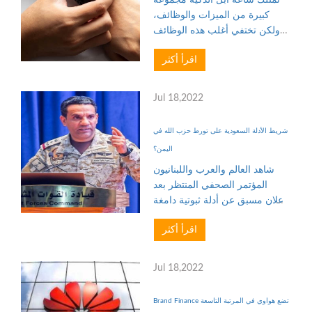
كبيرة من الميزات والوظائف،
ولكن تختفي أغلب هذه الوظائف
خلف عدة اختيارات
اقرأ أكثر
لتفعيلها.ويمكنك استخدام
الاختصارات في ساعة آبل لتتمكن
من الوصول لهذه الوظائف بشكل
Jul 18,2022
أسرع قليلًا من ال...
شريط الأدلة السعودية على تورط حزب الله في
اليمن؟
شاهد العالم والعرب واللبنانيون
المؤتمر الصحفي المنتظر بعد
إعلان مسبق عن أدلة ثبوتية دامغة
على تورط حزب الله في حرب
اقرأ أكثر
اليمن سيتم الكشف عنها خلاله،
وجاءت المفاجأة بشريط مسجل
تضمن صورة طائرة مسيرة وعلم
Jul 18,2022
يسه...
Brand Finance تضع هواوي في المرتبة التاسعة