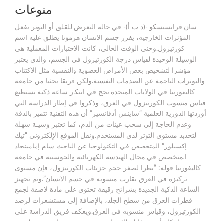
منوعات
سان فرانسيسكو -(د ب أ)- في حالة التعرض للقلق أو التوتر بفعل
المؤثرات الخارجية، يفرز جسم الانسان هرمونا يطلق عليه اسم
كورتيزول.وحتى الوقت الحالي، كانت الاختبارات المعملية هي
الوسيلة الوحيدة لقياس درجة الكورتيزول في الجسم، والذي يعتبر
مؤشرا لتشخيص بعض الأمراض العضوية والنفسية مثل الاكتئاب
والتوترات الناجمة عن الصدمات النفسية.ولكن فريقا بحثيا من جامعة
كاليفورنيا في الولايات المتحدة نجح في ابتكار ساعة ذكية تستطيع
قياس منسوب الكورتيزول في العرق، وذكروا في إطار الدراسة التي
أوردتها الدورية العلمية “ساينس أدفانسيز” أن هذه التقنية تتميز بالدقة
وعدم الحاجة إلى سحب عينات من الدم، كما تعتبر وسيلة سهلة
لتحديد مستوى التوتر لدى المستخدم.ونقل الموقع الإلكتروني “تيك
إكسبلور” المتخصص في التكنولوجيا عن الباحث سام إمامينجاد
المتخصص في مجال الهندسة الكهربائية والحوسبية في جامعة
كاليفورنيا قوله: “نظرا لصغر حجم جزيئات الكورتيزول، فإن مستوى
تركيزه في العرق يقارب منسوبه في جسم الانسان”.وتم تجهيز
الساعة الذكية الجديدة بشرائح رقيقة تحتوي على مادة لاصقة لجمع
قطرات العرق من سطح الجلد، بالإضافة إلى مستشعرات لرصد
الكورتيزول، وقياس منسوبه في العرق.ويعكف فريق الدراسة على