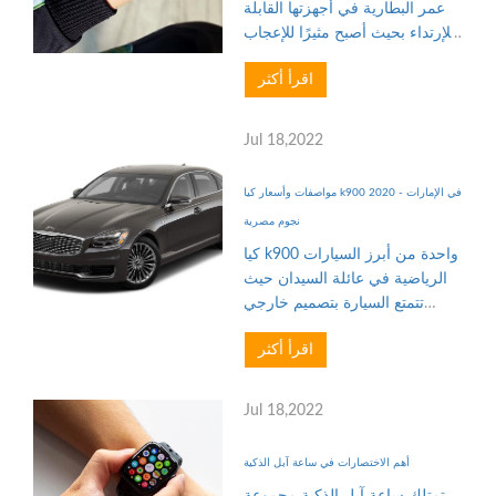
عمر البطارية في أجهزتها القابلة
للإرتداء بحيث أصبح مثيرًا للإعجاب
في الأونة الأخيرة. لقد رأينا ساعات
اقرأ أكثر
رياضية مثل Huawei Watch GT 2
أو إسوارات بسيطة للياقة البدنية
توفر الميزا...
Jul 18,2022
مواصفات وأسعار كيا k900 2020 في الإمارات -
نجوم مصرية
كيا k900 واحدة من أبرز السيارات
الرياضية في عائلة السيدان حيث
تتمتع السيارة بتصميم خارجي
يوضح القوة والهجومية لها ويظهر
اقرأ أكثر
ذلك في الخطوط الحادة الأمامية
للسيارة والشبكة الهجومية وأيضاً،
وتأتى بأبعاد مميز...
Jul 18,2022
أهم الاختصارات في ساعة آبل الذكية
تمتلك ساعة آبل الذكية مجموعة