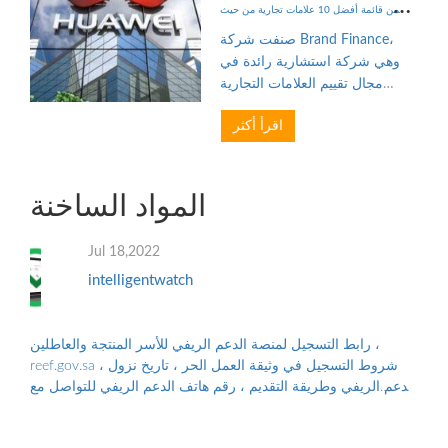
ضمن قائمة أفضل 10 علامات تجارية من حيث
القيمة في العالم
صنفت شركة Brand Finance،
وهي شركة استشارية رائدة في
مجال تقييم العلامات التجارية
والاستراتيجيات، هواوي كواحدة
اقرأ أكثر
من أفضل 10 علامات تجارية قيمة
لعام 2022 في تقرير Brand
Finance Global 500 2022
المنشور مؤخ...
المواد الساخنة
Jul 18,2022
intelligentwatch
رابط التسجيل لمنصة الدعم الريفي للأسر المنتجة والعاطلين ،
reef.gov.sa ، شروط التسجيل في وثيقة العمل الحر ، تاريخ نزول
الدعم الريفي وطريقة التقديم ، رقم هاتف الدعم الريفي للتواصل مع
البرنامج ، والأوراق...